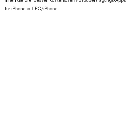
Ihnen die drei besten kostenlosen Fotoübertragungs-Apps
für iPhone auf PC/iPhone.