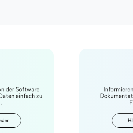
on der Software
Informieren 
-Daten einfach zu
Dokumentati
.
F
laden
Hi