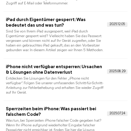
finden Sie effektive Methoden zum Löschen von iCloud ohne
Passwort vom iPhone.
iPhone mit Face ID entsperren – So
funktioniert es
Hier erfahren Sie, wie Sie Ihr iPhone mit Face ID entsperren,
sowie iPhone ohne Face ID und Passcode entsperren können.
iPhone gesperrt zurücksetzen: alle
Möglichkeiten einfach und sicher erklärt
In diesem ausführlichen Ratgeber erklären wir alle realistischen
und funktionierenden Methoden, mit denen sich ein gesperrtes
iPhone zurücksetzen lässt. Dabei zeigen wir Schritt für Schritt,
welche Lösung für welche Situation geeignet ist.
Apple-ID abmelden geht nicht: 6 Lösungen