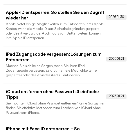
den Code zurücksetzen und welche Wege mit oder ohne
Datenverlust möglich sind.
iPhone Passwörter verwalten – Gespeicherte
Passwörter sicher organisieren und schützen
Möchten Sie Ihre iPhone Passwörter verwalten und
gespeicherte Passwörter sicher anzeigen, bearbeiten oder
löschen? In diesem Leitfaden erfahren Sie Schritt für Schritt,
wie Sie die Passwörter-App unter iOS 18 sowie die
Passwortverwaltung älterer iOS-Versionen nutzen.
Apple-ID-Passwort anzeigen: Alle
Möglichkeiten auf iPhone, iPad, Mac und
Windows
Möchten Sie Ihr Apple-ID-Passwort anzeigen oder wissen, ob
das überhaupt möglich ist? In diesem Ratgeber erfahren Sie,
wann sich ein gespeichertes Apple-ID-Passwort auf iPhone,
iPad, Mac oder Windows anzeigen lässt.