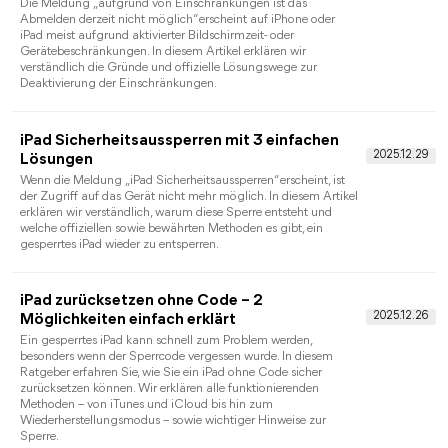
Möchten Sie auf Ihrem iPhone gespeicherte Passwörter
anzeigen? In dieser Anleitung erfahren Sie Schritt für Schritt,
wo Sie WLAN-, App- und Website-Passwörter finden,
bearbeiten, löschen oder sicher verwalten können.
iPad Code entfernen: 5 bewährte Methoden
für gesperrte und verfügbare iPads
Haben Sie den Sperrcode Ihres iPads vergessen oder möchten
Sie den Code aus Sicherheitsgründen deaktivieren? Viele
Nutzer suchen nach einer Möglichkeit, den iPad-Code zu
entfernen. In der Praxis hängt das jedoch davon ab, ob Sie den
aktuellen Code noch kennen und ob bereits ein Backup
vorhanden ist. In diesem Ratgeber erfahren, welche Methoden
tatsächlich funktionieren, wann Daten erhalten bleiben und
wann das iPad zwangsläufig gelöscht werden muss.
iPhone ohne Code entsperren: 5 sichere
Möglichkeiten im Überblick