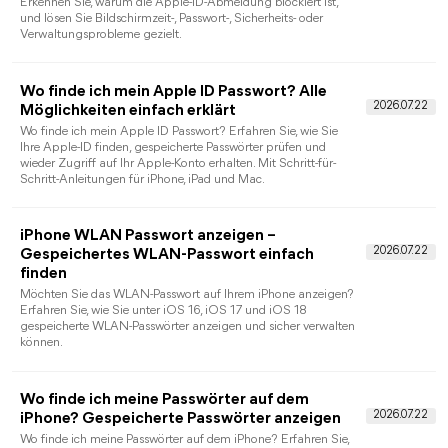
Windows zu finden ist und welche offiziellen Wege bei
fehlendem Zugriff helfen.
iPad nicht verfügbar: Was tun bei
vergessenem Code?
Die Anleitung erklärt die Meldung „iPad nicht verfügbar“,
offizielle Wiederherstellungswege sowie Datenverlust und
Aktivierungssperre.
iPhone entsperren ohne Code: Welche Wege
funktionieren?
Der Ratgeber erklärt legitime Wege bei vergessenem iPhone-
Code und zeigt, wann Entsperren ohne Löschen möglich ist
und wann Daten verloren gehen.
iPhone zurücksetzen ohne Apple ID: Was ist