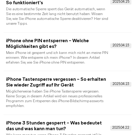
Ursachen & Lösungen
Wird Ihre Apple-ID aus Sicherheitsgründen gesperrt, sind
wichtige Apple-Dienste nicht mehr nutzbar. In diesem Leitfade
erklären wir die häufigsten Ursachen und zeigen Ihnen
bewährte, offizielle Lösungen zur Entsperrung – auch ohne
Zugriff auf E-Mail oder Telefonnummer.
iPad durch Eigentümer gesperrt: Was
bedeutet das und was tun?
Sind Sie von Ihrem iPad ausgesperrt, weil iPad durch
Eigentümer gesperrt wird? Vielleicht haben Sie das Passwort
vergessen und können nicht auf Ihr Gerät zugreifen, oder Sie
haben ein gebrauchtes iPad gekauft, das an den Vorbesitzer
gebunden war. In diesem Artikel zeigen wir Ihnen 5 Methoden.
iPhone nicht verfügbar entsperren: Ursachen
& Lösungen ohne Datenverlust
Entdecken Sie Lösungen für den Fehler „iPhone nicht