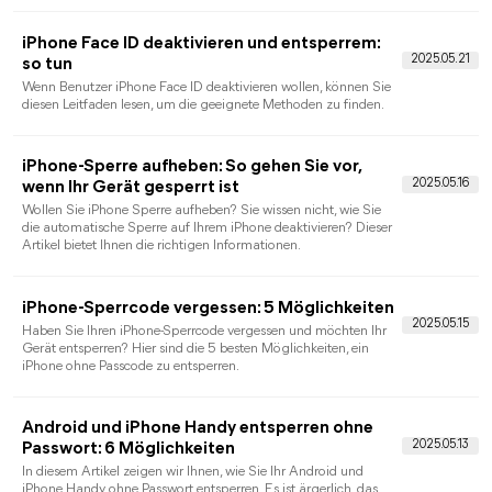
Wenn die Meldung „iPad Sicherheits­aussperren“ erscheint, ist
der Zugriff auf das Gerät nicht mehr möglich. In diesem Artikel
erklären wir verständlich, warum diese Sperre entsteht und
welche offiziellen sowie bewährten Methoden es gibt, ein
gesperrtes iPad wieder zu entsperren.
iPad zurücksetzen ohne Code – 2
Möglichkeiten einfach erklärt
Ein gesperrtes iPad kann schnell zum Problem werden,
besonders wenn der Sperrcode vergessen wurde. In diesem
Ratgeber erfahren Sie, wie Sie ein iPad ohne Code sicher
zurücksetzen können. Wir erklären alle funktionierenden
Methoden – von iTunes und iCloud bis hin zum
Wiederherstellungsmodus – sowie wichtiger Hinweise zur
Sperre.
iPhone Touchscreen reagiert nicht
entsperren: 7 Lösungen
iPhone Touchscreen reagiert nicht entsperren? Keine Sorge,