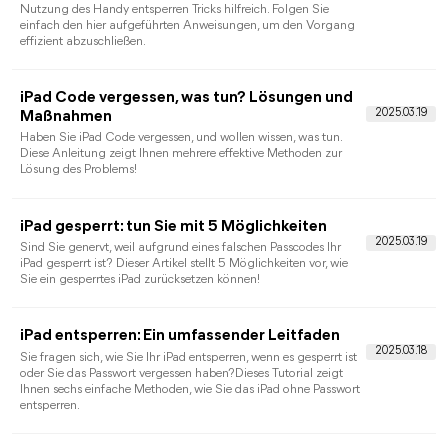
iPhone Bildschirmzeit-Code vergessen geht
nicht: was tun?
iPhone oder iPad Bildschirmzeit-Code vergessen geht nicht?
Wie kann man das Problem lösen? Sehen Sie sich in diesem
Artikel 6 effektive Lösungen an.
Gefundenes iPhone entsperren, das Sie
verloren haben
Wie entsperre ich ein altes und gefundenes iPhone? In diesem
Artikel stellen wir Ihnen drei Entsperrmethoden vor, mit denen
Sie ein gefundenes iPhone entsperren können.
iPad ohne Code entsperren: mit 4 Tipps
Machen Sie sich keine Sorgen, wenn Sie Ihr Passwort vergesse
oder aus Ihrem iPad ausgesperrt sind. In dieser Anleitung zeigt
Ihnen die Lösungen, wie Sie iPad ohne Code entsperren.