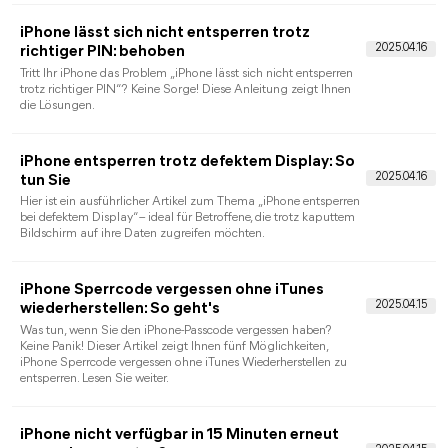
diesen Leitfaden lesen, um die geeignete Methoden zu finden.
iPhone-Sperre aufheben: So gehen Sie vor,
wenn Ihr Gerät gesperrt ist
Wollen Sie iPhone Sperre aufheben? Sie wissen nicht, wie Sie
die automatische Sperre auf Ihrem iPhone deaktivieren? Dieser
Artikel bietet Ihnen die richtigen Informationen.
iPhone-Sperrcode vergessen: 5 Möglichkeite
Haben Sie Ihren iPhone-Sperrcode vergessen und möchten Ihr
Gerät entsperren? Hier sind die 5 besten Möglichkeiten, ein
iPhone ohne Passcode zu entsperren.
Android und iPhone Handy entsperren ohne
Passwort: 6 Möglichkeiten
In diesem Artikel zeigen wir Ihnen, wie Sie Ihr Android und
iPhone Handy ohne Passwort entsperren. Es ist ärgerlich, das