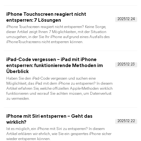
Diese Anleitung enthält 5 Möglichkeiten, die Sie benötigen, u
iPhone ohne Code zu entsperren. iTunes, „Mein iPhone suchen“,
FoneTool Unlocker sind dabei helfreich.
iPhone aus Apple-ID entfernen: So
funktioniert es
Möchten Sie nutzlose Geräte entfernen, die Ihrem Apple-Konto
schon lange hinzugefügt wurden, oder die Anzahl der mit Ihrer
Apple-ID verknüpften Geräte hat die Obergrenze erreicht? In
diesem Leitfaden erfahren Sie, wie Sie iPhone aus Apple-ID
entfernen.
iCloud-Code vergessen? So stellen Sie den
Zugang zu iCloud her
iCloud-Code vergessen? Dieser Artikel beschreibt Ihnen, wie Si
Ihr iCloud-Passwort wiederherstellen und iCloud-
Aktivierungssperre entfernen. Die Methoden werden vorgestellt
Lesen Sie weiter und probieren Sie es aus.