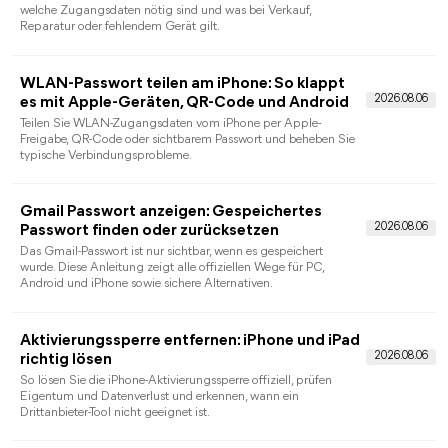
Erkennen Sie den richtigen Code, nutzen Sie Apples
Wiederherstellung und erfahren Sie, wann FoneTool Unlocker
auf einem Windows-PC infrage kommt.
Bildschirmzeit Code ändern: So klappt es auf
iPhone und iPad
So ändern oder setzen Sie den Bildschirmzeit-Code auf iPhone
und iPad zurück – mit klaren Wegen für eigenen Code,
Familienfreigabe und Problemfälle.
iPhone zurücksetzen ohne Code: 4 sichere
Weg
Vier Wege zum Zurücksetzen eines gesperrten iPhone – mit
Voraussetzungen, Datenverlust-Hinweisen, Aktivierungssperre
und klarer Entscheidungshilfe.