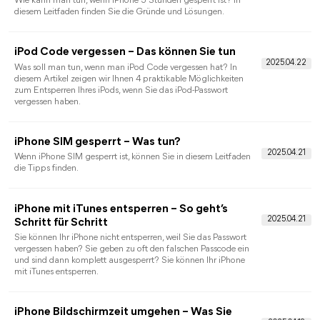
verfügbar“. Folgen Sie unserer umfassenden Schritt-für-Schritt-
Anleitung zur Fehlerbehebung und erhalten Sie wieder Zugriff
auf Ihr Gerät.
Sperrzeiten beim iPhone: Was passiert bei
falschem Code?
Was tun, bei Sperrzeiten iPhone falscher Code gegeben hat?
Wenn Ihr iPhone aufgrund wiederholter Eingabe falscher
Passwörter nicht erreichbar ist, finden Sie hier die Lösung.
iPhone aus dem Account entfernen: So geht’s
sicher und richtig
Suchen Sie nach guten Möglichkeiten, iPhone aus dem
Account zu entfernen? Dieser Beitrag zeigt Ihnen einfache und
nützliche Methoden, mit denen Sie dies problemlos tun
können.