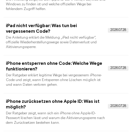
Gmail Passwort anzeigen: Gespeichertes
Passwort finden oder zurücksetzen
Das Gmail-Passwort ist nur sichtbar, wenn es gespeichert
wurde. Diese Anleitung zeigt alle offiziellen Wege für PC,
Android und iPhone sowie sichere Alternativen.
Aktivierungssperre entfernen: iPhone und iPa
richtig lösen
So lösen Sie die iPhone-Aktivierungssperre offiziell, prüfen
Eigentum und Datenverlust und erkennen, wann ein
Drittanbieter-Tool nicht geeignet ist.
iCloud Passwort anzeigen: Gespeicherte
Passwörter finden
Erfahren Sie, welche iCloud-Passwörter sichtbar sind, wie der
Zugriff auf iPhone, Mac und Windows gelingt und wann nur