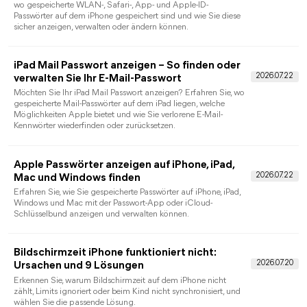
möglich?
Der Ratgeber zeigt, wann sich ein iPhone ohne Apple-ID-
Passwort löschen lässt und warum die Aktivierungssperre nach
dem Zurücksetzen bestehen kann.
iPhone-Code vergessen ohne PC: Das können
Sie tun
Erfahren Sie, wann sich ein vergessener iPhone-Code ohne
Computer lösen lässt, welche Voraussetzungen gelten und
wann alle lokalen Daten gelöscht werden.
Face ID im Schlaf entsperren: Geht das
wirklich?
Face ID prüft standardmäßig offene Augen und
Aufmerksamkeit. Der Ratgeber erklärt Risiken, Einstellungen
und Wege bei vergessenem iPhone-Code.