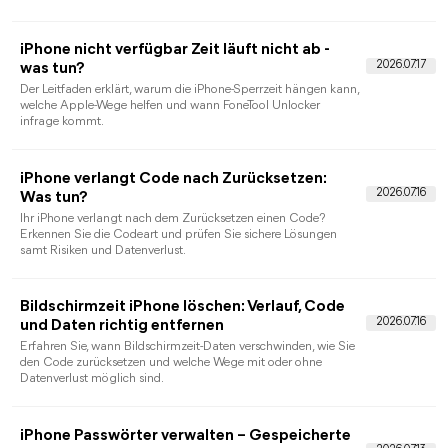
Wo ist aktualisiert nicht: 9 Lösungen fürs
iPhone
Wenn „Wo ist?“ einen alten Standort zeigt, helfen gezielte
Prüfungen von Netzwerk, Ortungsdiensten, Freigaben, Apple
Account und Gerätestatus.
Apple-ID abmelden nicht möglich: Ursachen
und 8 Lösungen
Erkennen Sie, warum die Apple-ID-Abmeldung blockiert ist,
und lösen Sie Bildschirmzeit-, Passwort-, Sicherheits- oder
Verwaltungsprobleme gezielt.
Wo finde ich mein Apple ID Passwort? Alle
Möglichkeiten einfach erklärt
Wo finde ich mein Apple ID Passwort? Erfahren Sie, wie Sie
Ihre Apple-ID finden, gespeicherte Passwörter prüfen und
wieder Zugriff auf Ihr Apple-Konto erhalten. Mit Schritt-für-