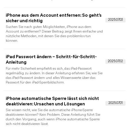
Wenn sich die Apple-ID nicht abmelden lässt, liegt das meist a
Bildschirmzeit-Einschränkungen, aktivierter „Wo ist?“-Funktion
oder fehlenden Zugangsdaten. In diesem Artikel erfahren Sie
verständlich und Schritt für Schritt, warum „Apple-ID
abmelden geht nicht“ auftritt und wie Sie das Problem sicher
und ohne Datenverlust beheben können.
Aufgrund von Einschränkungen ist das
Abmelden derzeit nicht möglich: So geht´s
Die Meldung „aufgrund von Einschränkungen ist das
Abmelden derzeit nicht möglich“ erscheint auf iPhone oder
iPad meist aufgrund aktivierter Bildschirmzeit- oder
Gerätebeschränkungen. In diesem Artikel erklären wir
verständlich die Gründe und offizielle Lösungswege zur
Deaktivierung der Einschränkungen.
iPad Sicherheits­aussperren mit 3 einfachen
Lösungen