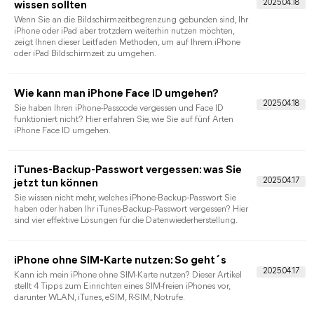
iPad Passwort ändern – Schritt-für-Schritt-
Anleitung
Für mehr Sicherheit empfiehlt es sich, das iPad-Passwort
regelmäßig zu ändern. In dieser Anleitung erfahren Sie, wie Sie
das iPad-Passwort ändern und alles Wissenswerte über das
Passwort für den iPad-Sperrbildschirm.
iPhone automatische Sperre lässt sich nicht
deaktivieren: Ursachen und Lösungen
Sie wissen nicht, wie Sie die automatische iPhone-Sperre
deaktivieren können? Kein Problem. Diese Anleitung führt Sie
durch den Vorgang, auch wenn iPhone automatische Sperre
sich nicht deaktivieren lässt.
iPhone Face ID deaktivieren und entsperrem:
so tun
Wenn Benutzer iPhone Face ID deaktivieren wollen, können Sie