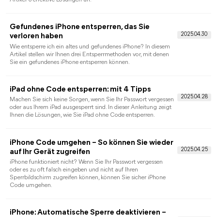
iCloud-Sperre entfernen ohne Apple ID – Was
ist möglich ?
Viele Nutzer stehen vor dem Problem einer aktivierten iCloud-
Sperre, haben jedoch keinen Zugriff mehr auf ihre Apple ID.
Dieser Ratgeber erklärt verständlich und realistisch, ob und wie
sich die iCloud-Sperre ohne Apple ID entfernen lässt, welche
offiziellen Wege Apple anbietet.
Apple ID vergessen – iPhone gesperrt:
Umfassender Leitfaden zur Entsperrung
In diesem ausführlichen Ratgeber erfahren Sie Schritt für
Schritt, warum ein iPhone gesperrt wird, welche Sperrarten es
gibt und vor allem, welche realistischen Möglichkeiten
bestehen, ein gesperrtes iPhone wieder zu entsperren.
Apple-ID aus Sicherheitsgründen gesperrt -