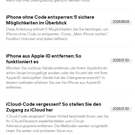
iPhone nicht verfügbar Zeit läuft nicht ab -
was tun?
Der Leitfaden erklärt, warum die iPhone-Sperrzeit hängen kann
welche Apple-Wege helfen und wann FoneTool Unlocker
infrage kommt.
iPhone verlangt Code nach Zurücksetzen:
Was tun?
Ihr iPhone verlangt nach dem Zurücksetzen einen Code?
Erkennen Sie die Codeart und prüfen Sie sichere Lösungen
samt Risiken und Datenverlust.
Bildschirmzeit iPhone löschen: Verlauf, Code
und Daten richtig entfernen
Erfahren Sie, wann Bildschirmzeit-Daten verschwinden, wie Sie