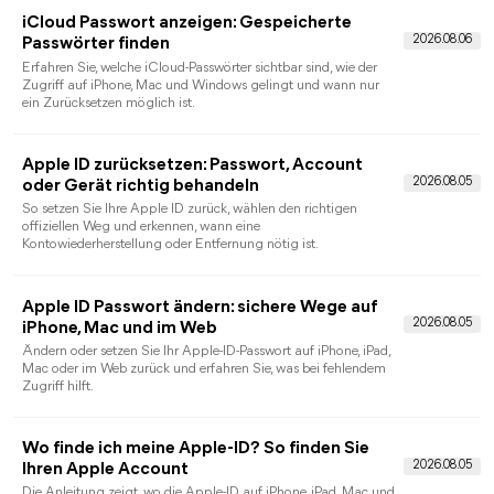
Handy entsperren: So erhalten Sie wieder
Zugriff auf Ihr iPhone
So lässt sich ein gesperrtes iPhone wieder nutzen: Sperrart
prüfen, Apple-Methoden vergleichen, Datenverlust einplanen
und passende Hilfe wählen.
Wo ist deaktivieren iPhone: So schalten Sie
„Mein iPhone suchen“ aus
Erfahren Sie, wo Sie „Wo ist?“ auf dem iPhone deaktivieren,
welche Zugangsdaten nötig sind und was bei Verkauf,
Reparatur oder fehlendem Gerät gilt.
WLAN-Passwort teilen am iPhone: So klappt
es mit Apple-Geräten, QR-Code und Android
Teilen Sie WLAN-Zugangsdaten vom iPhone per Apple-
Freigabe, QR-Code oder sichtbarem Passwort und beheben Sie
typische Verbindungsprobleme.