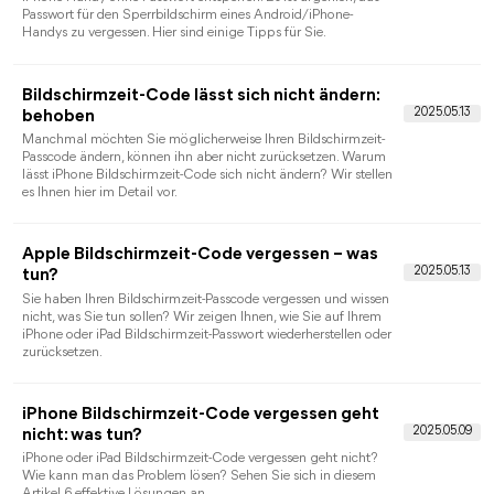
dieser Artikel zeigt Ihnen 7 Möglichkeiten, mit der Situation
umzugehen, in der Sie Ihr iPhone aufgrund eines Ausfalls des
iPhone-Touchscreens nicht entsperren können.
iPad-Code vergessen – iPad mit iPhone
entsperren: funktionierende Methoden im
Überblick
Haben Sie den iPad-Code vergessen und suchen eine
Möglichkeit, das iPad mit dem iPhone zu entsperren? In diesem
Artikel erfahren Sie, welche offiziellen Apple-Methoden wirklich
funktionieren und worauf Sie achten müssen, um Datenverlust
zu vermeiden.
iPhone mit Siri entsperren – Geht das
wirklich?
Ist es möglich, ein iPhone mit Siri zu entsperren? In diesem
Artikel erklären wir ehrlich, wie Sie ein gesperrtes iPhone sicher
wieder entsperren können.