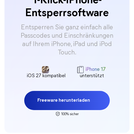
1-Klick-iPhone-
Entsperrsoftware
Entsperren Sie ganz einfach alle
Passcodes und Einschränkungen
auf Ihrem iPhone, iPad und iPod
Touch.
iPhone 17
iOS 27 kompatibel
unterstützt
Freeware herunterladen
100% sicher