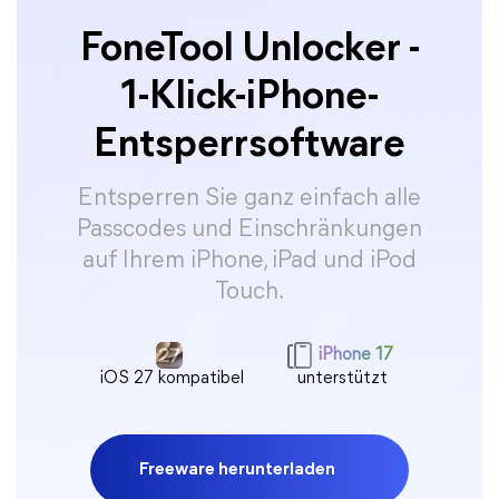
FoneTool Unlocker -
1-Klick-iPhone-
Entsperrsoftware
Entsperren Sie ganz einfach alle
Passcodes und Einschränkungen
auf Ihrem iPhone, iPad und iPod
Touch.
iPhone 17
iOS 27 kompatibel
unterstützt
Freeware herunterladen