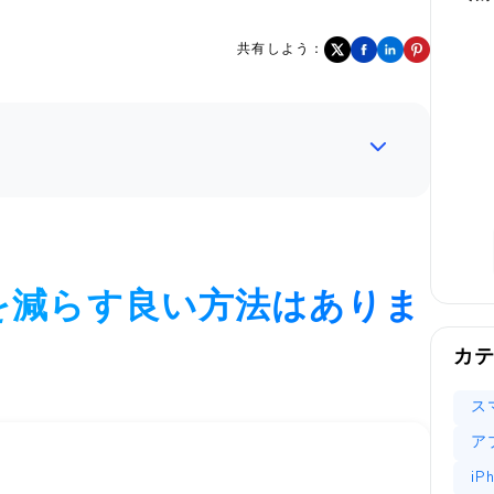
共有しよう：
ジを減らす良い方法はありま
カ
ス
ア
i