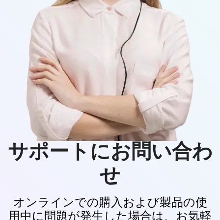
FoneTool
バックアップと転送速度
対応ストレージデバイス
PC、モバイルHDD、N
サポートにお問い合わ
ストレージパス
自由に指定
せ
ネットワーク依存性
ネットワーク不要
オンラインでの購入および製品の使
ユニバーサルリストア
用中に問題が発生した場合は、お気軽