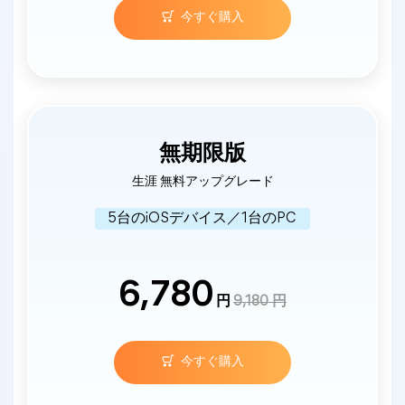
今すぐ購入
無期限版
生涯 無料アップグレード
5台のiOSデバイス／1台のPC
6,780
円
9,180 円
今すぐ購入