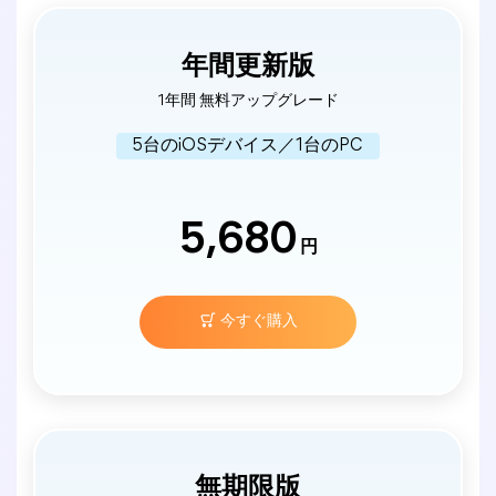
年間更新版
1年間 無料アップグレード
5台のiOSデバイス／1台のPC
5,680
円
今すぐ購入
無期限版