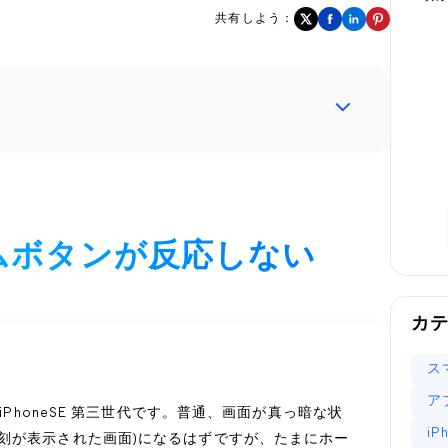
共有しよう：
ームボタンが反応しない
カ
ス
ア
iPhoneSE 第三世代です。普通、画面が真っ暗な状
i
刻が表示された画面)になるはずですが、たまにホー