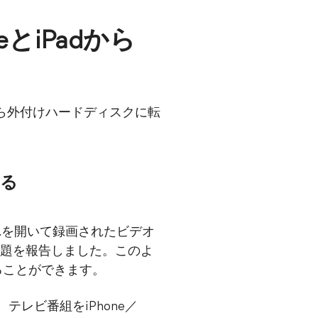
eとiPadから
neから外付けハードディスクに転
する
それを開いて録画されたビデオ
題を報告しました。このよ
ることができます。
レビ番組をiPhone／