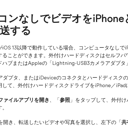
コンなしでビデオをiPhone
転送する
adがiOS 13以降で動作している場合、コンピュータなしでiP
することができます。外付けハードディスクはセルフパ
またはAppleの「Lightning-USB3カメラアダ
g - USBアダプタ、またはiDeviceのコネクタとハードデ
して、外付けハードディスクドライブをiPhone／iPa
ファイルアプリを開き
、「
参照
」をタップして、外付け
す。
プリを開き、転送したいビデオや写真を選択し、左下の「
共