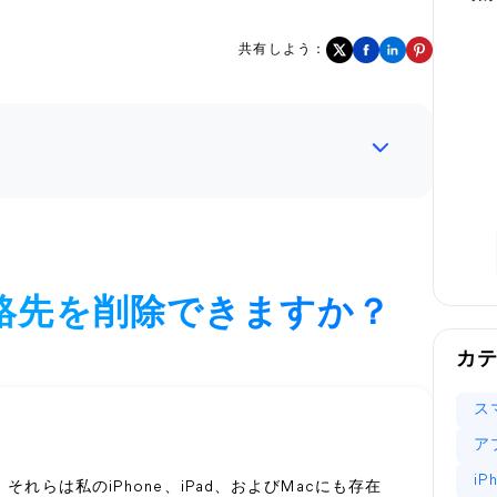
共有しよう：
連絡先を削除できますか？
カ
ス
ア
i
それらは私のiPhone、iPad、およびMacにも存在