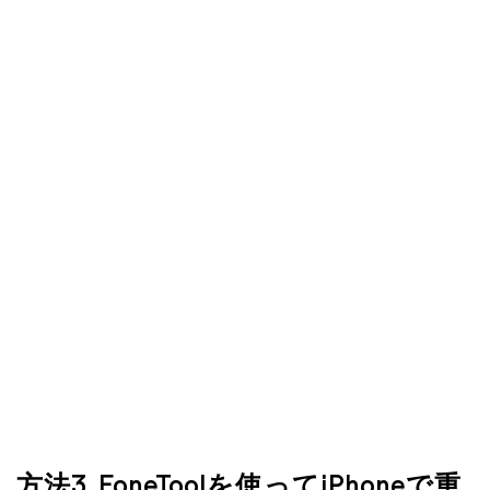
方法3. FoneToolを使ってiPhoneで重