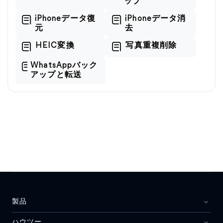
ップ
iPhoneデータ復
iPhoneデータ消
元
去
HEIC変換
写真重複削除
WhatsAppバック
アップと転送
製品
ハウツー