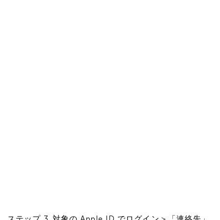
ステップ 3. 対象の Apple ID でログイン＞「連絡先」