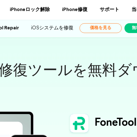
iPhoneロック解除
iPhone修復
サポート
当
l Repair
iOSシステムを修復
価格を見る
無
合修復ツールを無料
FoneTool