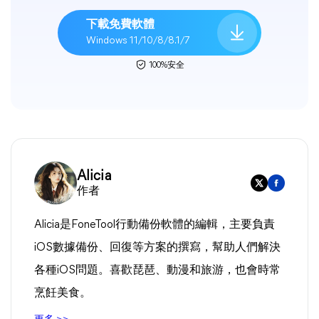
下載免費軟體
Windows 11/10/8/8.1/7
100%安全
Alicia
作者
Alicia是FoneTool行動備份軟體的編輯，主要負責
iOS數據備份、回復等方案的撰寫，幫助人們解決
各種iOS問題。喜歡琵琶、動漫和旅游，也會時常
烹飪美食。