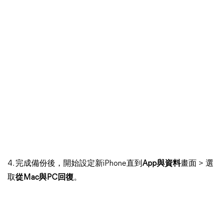
4. 完成備份後，開始設定新iPhone直到
App與資料
畫面 > 選
取
從Mac與PC回復
。