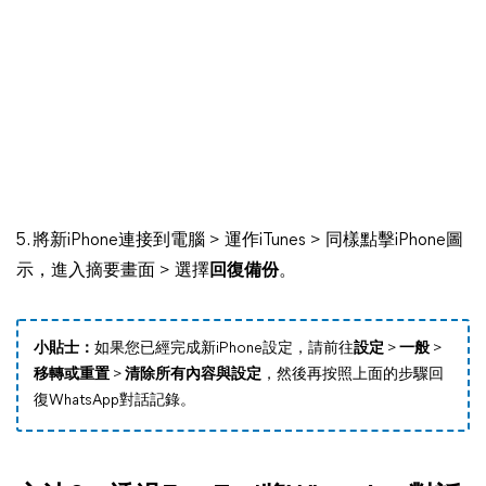
5. 將新iPhone連接到電腦 > 運作iTunes > 同樣點擊iPhone圖
示，進入摘要畫面 > 選擇
回復備份
。
小貼士：
如果您已經完成新iPhone設定，請前往
設定
>
一般
>
移轉或重置
>
清除所有內容與設定
，然後再按照上面的步驟回
復WhatsApp對話記錄。