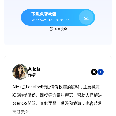
下載免費軟體
Windows 11/10/8/8.1/7
100%安全
Alicia
作者
Alicia是FoneTool行動備份軟體的編輯，主要負責
iOS數據備份、回復等方案的撰寫，幫助人們解決
各種iOS問題。喜歡琵琶、動漫和旅游，也會時常
烹飪美食。