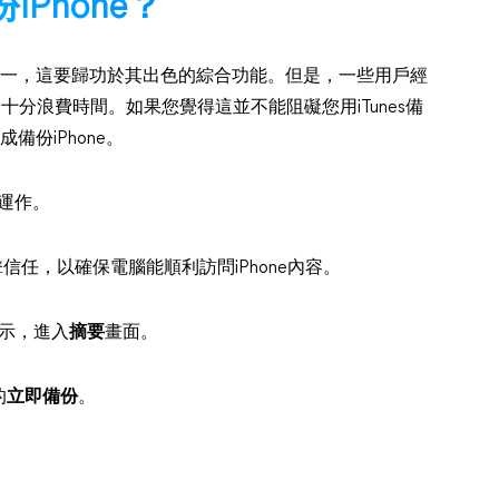
iPhone？
具之一，這要歸功於其出色的綜合功能。但是，一些用戶經
，十分浪費時間。如果您覺得這並不能阻礙您用iTunes備
成備份iPhone。
後運作。
上點擊信任，以確保電腦能順利訪問iPhone內容。
e圖示，進入
摘要
畫面。
的
立即備份
。