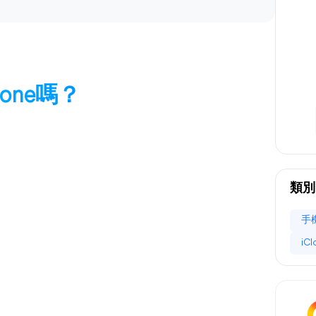
hone嗎？
類別
手
iC