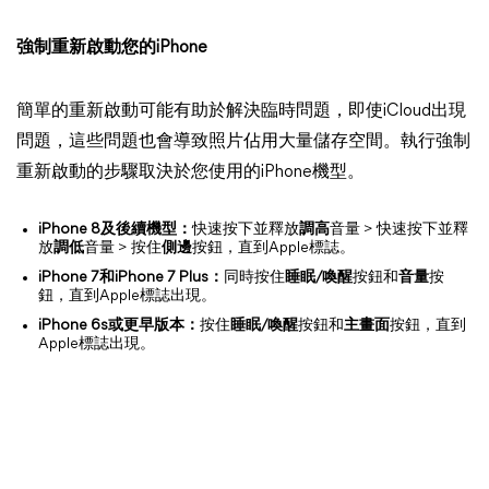
強制重新啟動您的iPhone
簡單的重新啟動可能有助於解決臨時問題，即使iCloud出現
問題，這些問題也會導致照片佔用大量儲存空間。執行強制
重新啟動的步驟取決於您使用的iPhone機型。
iPhone 8及後續機型：
快速按下並釋放
調高
音量 > 快速按下並釋
放
調低
音量 > 按住
側邊
按鈕，直到Apple標誌。
iPhone 7和iPhone 7 Plus：
同時按住
睡眠/喚醒
按鈕和
音量
按
鈕，直到Apple標誌出現。
iPhone 6s或更早版本：
按住
睡眠/喚醒
按鈕和
主畫面
按鈕，直到
Apple標誌出現。