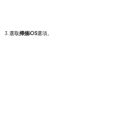
3. 選取
掃描iOS
選項。