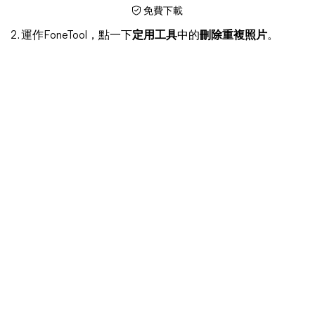
免費下載
2. 運作FoneTool，點一下
定用工具
中的
刪除重複照片
。