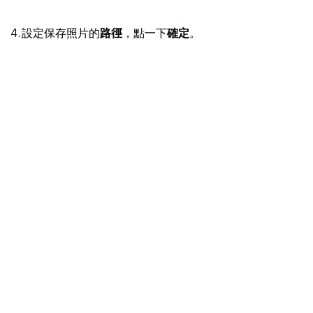
4. 設定保存照片的
路徑
，點一下
確定
。