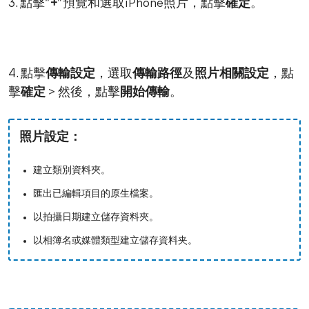
3. 點擊“
+
”預覽和選取iPhone照片，點擊
確定
。
4. 點擊
傳輸設定
，選取
傳輸路徑
及
照片相關設定
，點
擊
確定
> 然後，點擊
開始傳輸
。
照片設定：
建立類別資料夾。
匯出已編輯項目的原生檔案。
以拍攝日期建立儲存資料夾。
以相簿名或媒體類型建立儲存資料夹。