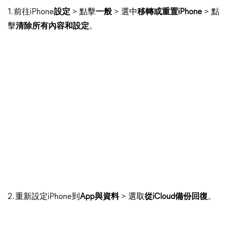
1. 前往iPhone
設定
> 點擊
一般
> 選中
移轉或重置iPhone
> 點
擊
清除所有內容和設定
。
2. 重新設定iPhone到
App與資料
> 選取
從iCloud備份回復
。