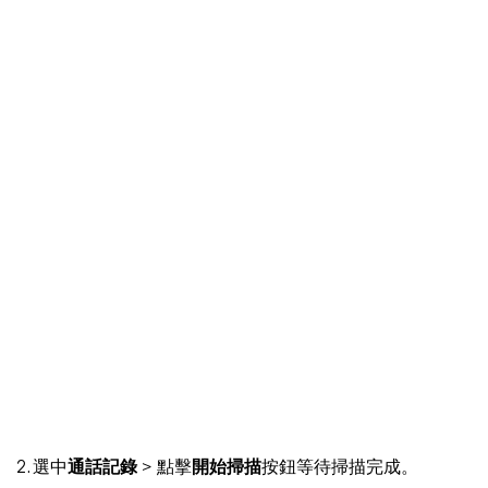
2. 選中
通話記錄
> 點擊
開始掃描
按鈕等待掃描完成。