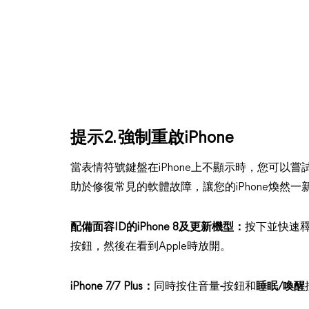
提示2. 強制重啟iPhone
當表情符號鍵盤在iPhone上不顯示時，您可以嘗試
助於修復常見的軟體故障，讓您的iPhone煥然一
配備面容ID的iPhone 8及更新機型：
按下並快速
按鈕，然後在看到Apple時放開。
iPhone 7/7 Plus：
同時按住音量
-
按鈕和
睡眠/喚醒