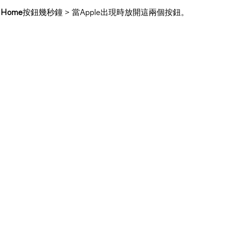
和
Home
按鈕幾秒鐘 > 當Apple出現時放開這兩個按鈕。