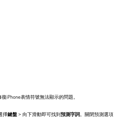
iPhone表情符號無法顯示的問題。
選擇
鍵盤
> 向下滑動即可找到
預測字詞
。關閉預測選項