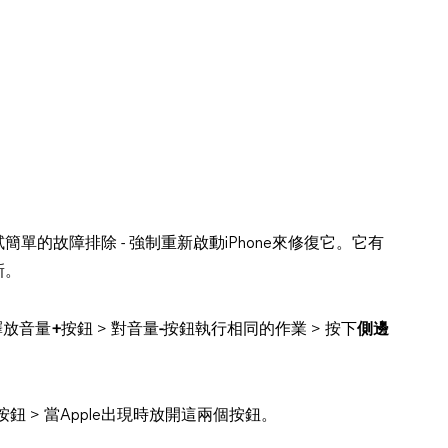
簡單的故障排除 - 強制重新啟動iPhone來修復它。它有
新。
釋放音量
+
按鈕 > 對音量
-
按鈕執行相同的作業 > 按下
側邊
按鈕 > 當Apple出現時放開這兩個按鈕。