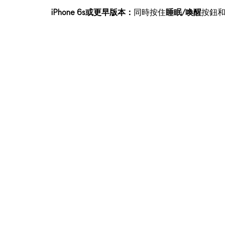
iPhone 6s或更早版本：
同時按住
睡眠/喚醒
按鈕