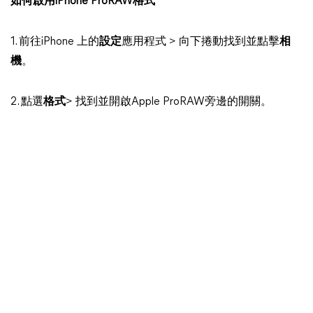
如何啟用iPhone ProRAW格式
1. 前往iPhone 上的
設定
應用程式 > 向下捲動找到並點擊
相
機
。
2. 點選
格式
> 找到並開啟Apple ProRAW旁邊的開關。