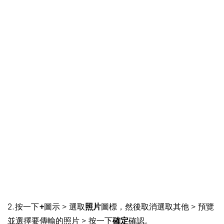
2. 按一下
+
圖示 > 選取
照片
圖標，然後取消選取其他 > 預覽
並選擇要傳輸的照片 > 按一下
確定
確認。