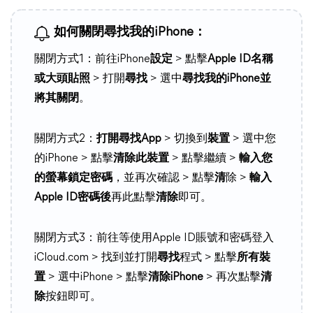
如何關閉尋找我的iPhone：
關閉方式1：前往iPhone
設定
> 點擊
Apple ID名稱
或大頭貼照
> 打開
尋找
> 選中
尋找我的iPhone並
將其關閉
。
關閉方式2：
打開尋找App
> 切換到
裝置
> 選中您
的iPhone > 點擊
清除此裝置
> 點擊繼續 >
輸入您
的螢幕鎖定密碼
，並再次確認 > 點擊
清
除 >
輸入
Apple ID密碼後
再此點擊
清除
即可。
關閉方式3：前往等使用Apple ID賬號和密碼登入
iCloud.com > 找到並打開
尋找
程式 > 點擊
所有裝
置
> 選中iPhone > 點擊
清除iPhone
> 再次點擊
清
除
按鈕即可。