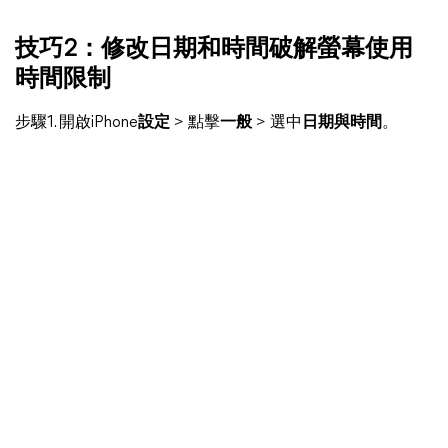
技巧2：修改日期和時間破解螢幕使用
時間限制
步驟1. 開啟iPhone
設定
> 點擊
一般
> 選中
日期與時間
。