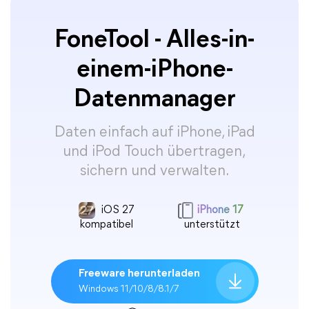
FoneTool - Alles-in-
einem-iPhone-
Datenmanager
Daten einfach auf iPhone, iPad
und iPod Touch übertragen,
sichern und verwalten.
iOS 27
iPhone 17
kompatibel
unterstützt
Freeware herunterladen
Windows 11/10/8/8.1/7