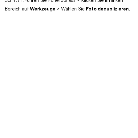
Schritt 1. Führen Sie FoneTool aus > Klicken Sie im linken
Bereich auf
Werkzeuge
> Wählen Sie
Foto deduplizieren
.