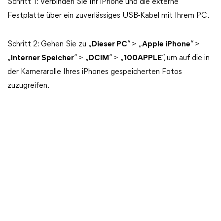
Schritt 1: Verbinden Sie Ihr iPhone und die externe
Festplatte über ein zuverlässiges USB-Kabel mit Ihrem PC.
Schritt 2: Gehen Sie zu „
Dieser PC
“ > „
Apple iPhone
“ >
„
Interner Speicher
“ > „
DCIM
“ > „
100APPLE
“, um auf die in
der Kamerarolle Ihres iPhones gespeicherten Fotos
zuzugreifen.