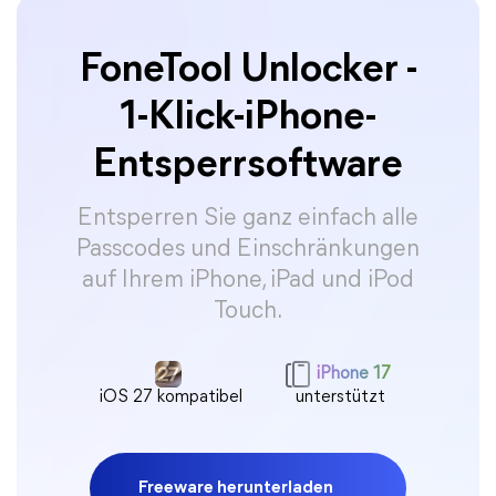
FoneTool Unlocker -
1-Klick-iPhone-
Entsperrsoftware
Entsperren Sie ganz einfach alle
Passcodes und Einschränkungen
auf Ihrem iPhone, iPad und iPod
Touch.
iPhone 17
iOS 27 kompatibel
unterstützt
Freeware herunterladen