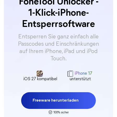
FoneTool Unlocker -
1-Klick-iPhone-
Entsperrsoftware
Entsperren Sie ganz einfach alle
Passcodes und Einschränkungen
auf Ihrem iPhone, iPad und iPod
Touch.
iPhone 17
iOS 27 kompatibel
unterstützt
Freeware herunterladen
100% sicher