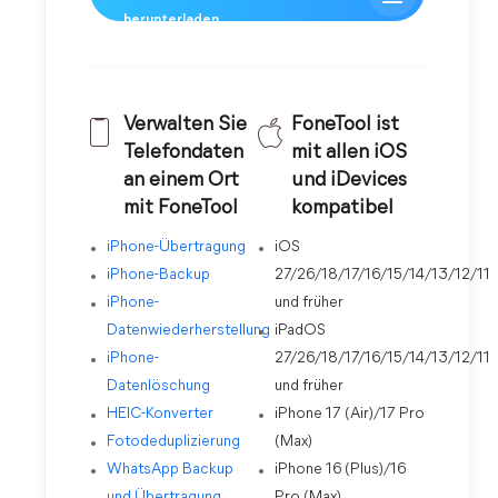
herunterladen
Verwalten Sie
FoneTool ist
Telefondaten
mit allen iOS
an einem Ort
und iDevices
mit FoneTool
kompatibel
iPhone-Übertragung
iOS
iPhone-Backup
27/26/18/17/16/15/14/13/12/11
iPhone-
und früher
Datenwiederherstellung
iPadOS
iPhone-
27/26/18/17/16/15/14/13/12/11
Datenlöschung
und früher
HEIC-Konverter
iPhone 17 (Air)/17 Pro
Fotodeduplizierung
(Max)
WhatsApp Backup
iPhone 16 (Plus)/16
und Übertragung
Pro (Max)