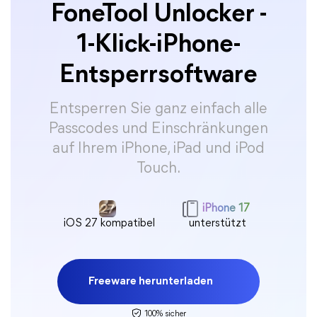
FoneTool Unlocker -
1-Klick-iPhone-
Entsperrsoftware
Entsperren Sie ganz einfach alle
Passcodes und Einschränkungen
auf Ihrem iPhone, iPad und iPod
Touch.
iPhone 17
iOS 27 kompatibel
unterstützt
Freeware herunterladen
100% sicher