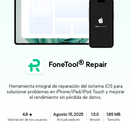
®
FoneTool
Repair
Herramienta integral de reparación del sistema iOS para
solucionar problemas en iPhone/iPad/iPod Touch y mejorar
el rendimiento sin pérdida de datos.
4.8
Agosto 15, 2025
1.5.0
1.85 MB
Valoración de los usuarios
Actualizado en
Versión
Tamaño