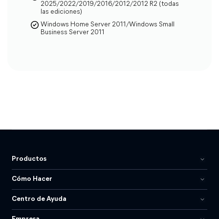
2025/2022/2019/2016/2012/2012 R2 (todas
las ediciones)
Tasa de éxito
99.99%
Windows Home Server 2011/Windows Small
Business Server 2011
Entrar/Salir del modo de
recuperación (Gratis)
Restablecer dispositivos sin
límites
1 clic para bajar o subir de
version iOS
100% Seguro
Productos
Descargar Freew
Cómo Hacer
Centro de Ayuda