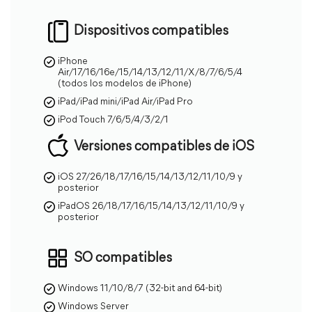
Dispositivos compatibles
iPhone
Air/17/16/16e/15/14/13/12/11/X/8/7/6/5/4
(todos los modelos de iPhone)
iPad/iPad mini/iPad Air/iPad Pro
iPod Touch 7/6/5/4/3/2/1
FoneTool Rep
Versiones compatibles de iOS
iOS 27/26/18/17/16/15/14/13/12/11/10/9 y
Sin pérdida de datos
posterior
iPadOS 26/18/17/16/15/14/13/12/11/10/9 y
posterior
No se requiere jailbreak
SO compatibles
Amplia compatibilidad
Todos los dispositiv
Windows 11/10/8/7 (32-bit and 64-bit)
Problemas solucionables
160+
Windows Server