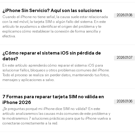
recuperación y recuperar el funcionamiento normal de tu iPhone,
¡sigue leyendo para aprender cómo hacerlo!
¿Por qué mi iPhone no tiene señal? [Soluciones
rápidas y efectivas]
¿Tu iPhone de repente se quedó sin cobertura y no sabes por qué
iPhone no tiene señal? En este artículo exploramos las causas m
frecuentes y te mostramos varias soluciones efectivas para
recuperar la señal rápidamente.
󠀰¿iPad se reinicia solo constantemente? Guía c
causas y soluciones
Si tu iPad se reinicia continuamente, puede ser causado por error
del sistema, aplicaciones defectuosas o problemas de hardware. 
este artículo descubrirás las posibles causas y varias soluciones
prácticas para solucionar este problema rápidamente.