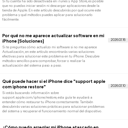
¿Mi iPhone se escucha muy bajo llamada? Guía
Completa
En este artículo aprenderás cómo arreglar el problema del volu
del iPhone cuando el sonido en llamadas o reproducciones es ba
o inestable. Te mostramos las posibles causas y varias soluciones
prácticas para mejorar el audio y recuperar un volumen claro en 
dispositivo.
¿FaceTime no funciona en tu iPhone? ¡Aquí est
la solución!
Si necesitas arreglar el FaceTime del iPhone, es importante
identificar si el problema se debe a la red, la configuración o un
fallo del sistema. En este artículo encontrarás las causas más
comunes y varias soluciones efectivas para recuperar su
funcionamiento rápidamente.
Touch ID no funciona en el iPhone o iPad