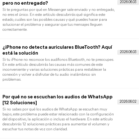
Si de repente notas que tu iPhone está congelado y no responde, 
una situación frustrante que puede aparecer sin previo aviso. A
continuación, te mostramos por qué ocurre este problema y qué
soluciones prácticas puedes aplicar para resolverlo sin perder
datos; sigue leyendo para conocerlas.
Restaurar iPhone sin perder datos ni ordenador
Si tu dispositivo presenta fallos y no quieres instalar una nueva
versión de iOS, existen alternativas para restaurar el iPhone sin
perder datos ni actualizar. En esta guía conocerás los métodos 
efectivos para reparar el sistema mientras conservas tus archivos
la versión actual del software.
AirPod izquierdo o derecho no funciona, ¿qué
hago?
Si te preguntas qué hacer si un AirPod no funciona, aquí
encontrarás una guía rápida con las posibles causas y las
soluciones más efectivas para recuperar su rendimiento. Desde