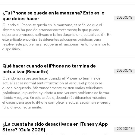
el sensor o errores de iOS. En este artículo aprenderás varias
soluciones prácticas para que Face ID vuelva a funcionar
correctamente en tu iPhone.
¿Qué hago si iTunes no reconoce el iPhone?
[Solución]
¿Te aparece el error de que iTunes no puede leer el contenido del
iPhone? En este artículo te mostramos varias soluciones eficaces
para solucionar este problema y restaurar el acceso a tus datos s
complicaciones.
Aprende a solucionar el error "No se pudo activ
el iPhone"
Si tu iPhone no puede activarse, es normal que no sepas por dón
empezar ni qué está fallando. En este artículo descubrirás las
causas más frecuentes de este problema y varias soluciones
prácticas para completar la activación sin complicaciones.