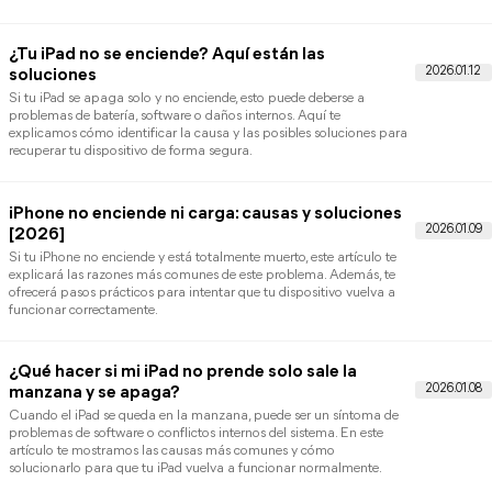
Actualización, en este artículo encontrarás varias soluciones
efectivas para solucionar este problema en tu iPhone. Descubre
métodos sencillos para comprobar, forzar o realizar la
actualización del sistema paso a paso.
Qué puede hacer si el iPhone dice "support app
com iphone restore"
Si estás buscando información sobre
support.apple.com/iphone/restore, esta guía te ayudará a
entender cómo restaurar tu iPhone correctamente. También
descubrirás varias soluciones prácticas para solucionar problem
del sistema y recuperar el funcionamiento normal del dispositivo.
¿Cómo puedo arreglar mi iPhone atascado en
modo de recuperación?
Si tu iPhone está atascado en modo de recuperación, puede ser
debido a errores de iOS, fallos durante una actualización o
problemas con la sincronización de iTunes. En este artículo
descubrirás métodos sencillos y efectivos para salir del modo