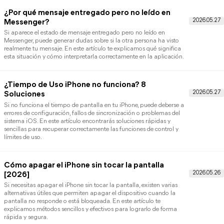
ajustes de conexión hasta limpieza y reinicio, te explicamos cóm
resolver el problema paso a paso.
¿Por qué en Messenger sale mensaje enviado
pero no entregado?
Si te preguntas por qué en Messenger sale enviado y no entregad
no eres el único. En este artículo descubrirás qué significa este
estado, cuáles son las posibles causas y qué puedes hacer para
solucionar el problema y asegurar que tus mensajes lleguen
correctamente.
¿iPhone no detecta auriculares BlueTooth? Aqu
está la solución
Si tu iPhone no reconoce los audífonos Bluetooth, no te preocupe
En este artículo descubrirás las causas más comunes de este
inconveniente y varias soluciones prácticas para restablecer la
conexión y volver a disfrutar de tu audio inalámbrico sin
problemas.