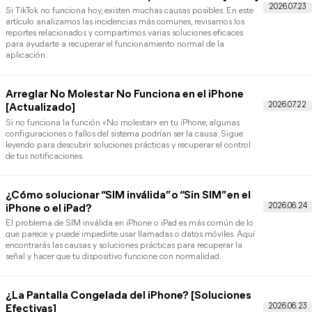
Todas las soluciones 
errores de iOS/iPad
X (Twitter) no funciona: Causas y Soluciones
2026
Si X no funciona hoy, primero distingue una caída general de un
problema de red, de la app o de iOS. Esta guía reúne
comprobaciones y soluciones prácticas para recuperar X sin
aplicar cambios innecesarios.
TikTok no funciona: Causas y 7 Soluciones [202
Si TikTok no funciona hoy, existen muchas causas posibles. En es
artículo analizamos las incidencias más comunes, revisamos los
reportes relacionados y compartimos varias soluciones eficaces
para ayudarte a recuperar el funcionamiento normal de la
aplicación.