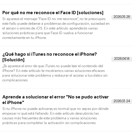
Por qué no se escuchan los audios de WhatsAp
[12 Soluciones]
Si no sabes por qué los audios de WhatsApp se escuchan muy
bajos, este problema puede estar relacionado con la configuraci
del dispositivo, la aplicación o incluso el hardware. En este artícu
descubrirás 12 soluciones prácticas para aumentar el volumen y
escuchar tus notas de voz con claridad.
¿Por qué mensaje entregado pero no leído en
Messenger?
Si aparece el estado de mensaje entregado pero no leído en
Messenger, puede generar dudas sobre si la otra persona ha visto
realmente tu mensaje. En este artículo te explicamos qué signific
esta situación y cómo interpretarla correctamente en la aplicació
¿Tiempo de Uso iPhone no funciona? 8