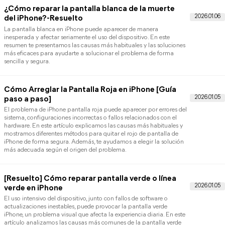
Por qué mi iPhone se apaga solo: Causas y
Soluciones
Si te preguntas por qué mi iPhone se apaga solo teniendo baterí
este artículo analiza las causas más comunes de apagados
inesperados, desde problemas de software hasta fallos de hardwa
Sigue leyendo para descubrir soluciones prácticas que te ayudar
a mantener tu iPhone funcionando de manera estable.
Cómo reparar la pantalla azul de la muerte del
iPhone 2026
Si tu dispositivo muestra la pantalla azul en iPhone, este artículo
analiza las causas más comunes y las soluciones más efectivas
para recuperar el funcionamiento normal del sistema. Sigue
leyendo para descubrir métodos claros y probados que te ayuda
a resolver el problema de forma rápida y segura.
Eliminar la mancha negra/blanca/azul en pantal
del iPhone 2026