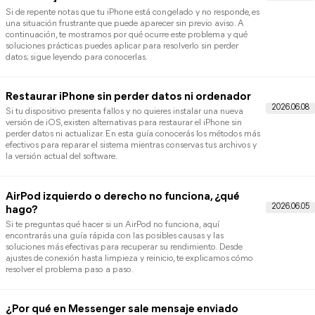
Arreglar No Molestar No Funciona en el iPhone
[Actualizado]
Si no funciona la función «No molestar» en tu iPhone, algunas
configuraciones o fallos del sistema podrían ser la causa. Sigue
leyendo para descubrir soluciones prácticas y recuperar el contro
de tus notificaciones.
¿Cómo solucionar “SIM inválida” o “Sin SIM” en e
iPhone o el iPad?
El problema de SIM inválida en iPhone o iPad es más común de l
que parece y puede impedirte usar llamadas o datos móviles. Aq
encontrarás las causas y soluciones prácticas para recuperar la
señal y hacer que tu dispositivo funcione con normalidad.
¿La Pantalla Congelada del iPhone? [Solucione
Efectivas]