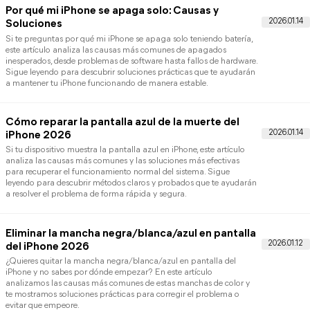
actualizar, es normal sentir frustración al ver que el proceso se
queda bloqueado. Afortunadamente, existen varias soluciones
prácticas que pueden ayudarte a resolver este problema de form
rápida y segura. En este artículo, descubrirás diferentes métodos
eficaces para que tu iPhone complete la actualización sin errores
funcione correctamente.
¿La cuenta ha sido desactivada en iTunes y App
Store? [Guía 2026]
Si tu cuenta ha sido desactivada en iTunes y App Store, es posibl
que no puedas iniciar sesión ni descargar aplicaciones desde la
tienda de Apple. En este artículo descubrirás por qué ocurre este
problema y qué métodos puedes aplicar para solucionarlo
fácilmente.
Por qué no me aparece actualizar software en m
iPhone [Soluciones]
Si te preguntas cómo actualizo mi software si no me aparece