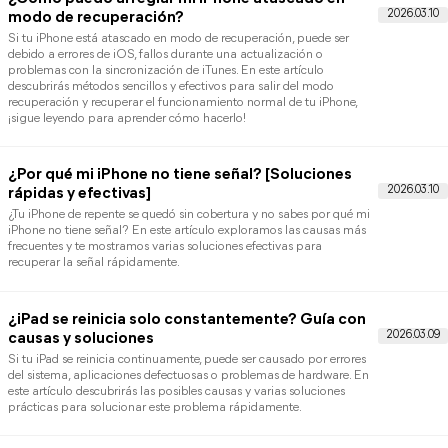
[Soluciones rápidas]
Si el Touch ID no funciona, puede deberse a problemas de softwar
suciedad en el sensor o una configuración incorrecta. En este
artículo descubrirás las causas más comunes y soluciones efectiv
para recuperar el acceso a tu iPhone rápidamente.
¿Tu iPhone se queda en la manzana? Esto es lo
que debes hacer
Cuando el iPhone se queda en la manzana, es señal de que el
sistema no ha podido arrancar correctamente, lo que puede
deberse a errores de software o fallos durante una actualización.
este artículo encontrarás diferentes soluciones prácticas para
resolver este problema y recuperar el funcionamiento normal de 
dispositivo.
Qué hacer cuando el iPhone no termina de
actualizar [Resuelto]
Cuando no sabes qué hacer cuando el iPhone no termina de