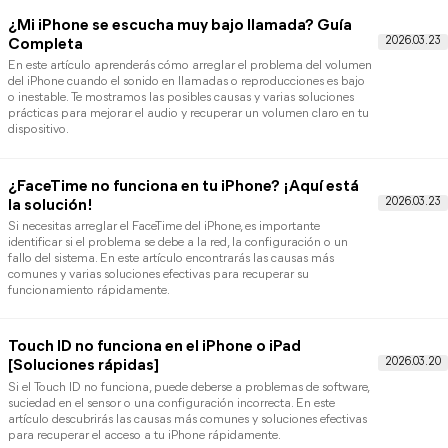
Soluciones
Si no funciona el tiempo de pantalla en tu iPhone, puede deberse
errores de configuración, fallos de sincronización o problemas de
sistema iOS. En este artículo encontrarás soluciones rápidas y
sencillas para recuperar correctamente las funciones de control y
límites de uso.
Cómo apagar el iPhone sin tocar la pantalla
[2026]
Si necesitas apagar el iPhone sin tocar la pantalla, existen varias
alternativas útiles que permiten apagar el dispositivo cuando la
pantalla no responde o está bloqueada. En este artículo te
explicamos métodos sencillos y efectivos para lograrlo de forma
rápida y segura.
Por qué no me reconoce el Face ID [soluciones]
Si aparece el mensaje “Face ID no me reconoce”, no te preocupes
este fallo puede deberse a problemas de configuración, suciedad