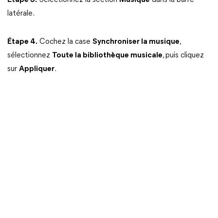
Étape 3.
Sélectionnez la section
Musique
dans la barre
latérale.
Étape 4.
Cochez la case
Synchroniser la musique
,
sélectionnez
Toute la bibliothèque musicale
, puis cliquez
sur
Appliquer
.