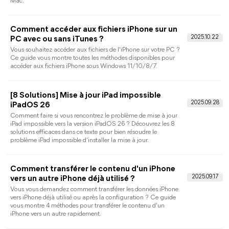
Solutions : Apple Mobile Device USB driver
n'apparait pas sous Windows
Si vous rencontrez des problèmes pour connecter votre iPhone
à iTunes ou si vous constatez que le pilote USB de l'Apple
Mobile Device USB driver n'apparait pas sur votre ordinateur,
cette section vous explique pourquoi cela se produit et
comment y remédier.
Comment transférer fichier PC vers iPad sans
ou avec iTunes
Vous avez peut-être des films sur votre ordinateur et vous
souhaitez les importer rapidement sur votre iPad. Suivez ce
guide pour savoir comment transférer fichier PC vers iPad avec
iTunes ou d'autres outils.
Comment supprimer des photos de l'iPhone
mais pas d'iCloud [4 Solutions]