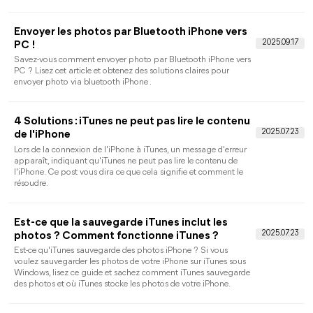
Comment retrouver et transférer les photos
masquées iPhone vers PC [3 méthodes]
Voulez-vous retrouver les photos masquées sur iPhone pour
transférer les photos iPhone vers PC Windows ? Dans ce guide,
vous obtiendrez trois méthodes pour transférer des photos
cachées de l'iPhone vers le PC.
4 Meilleurs logiciels de sauvegarde iPhone
pour Windows PC/Mac
Vous cherchez le meilleur logiciel de sauvegarde iPhone pour
protéger vos données importantes ? Que ce soit pour
sauvegarder vos contacts, messages, photos ou vidéos,
découvrez ici les 4 meilleurs logiciels de sauvegarde iPhone
gratuits et efficaces pour Windows et Mac.