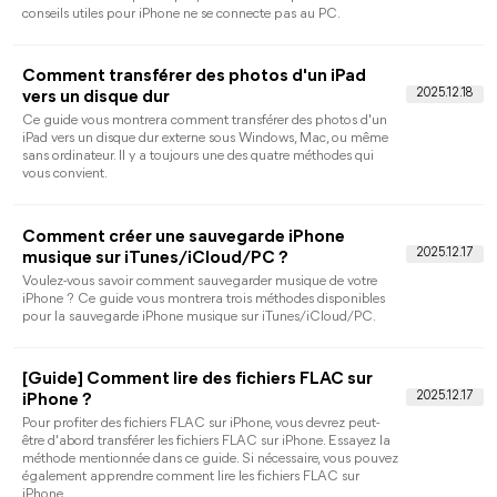
La musique a disparu de la bibliothèque iTunes ? Ce guide
vous montre comment réparer la musique disparue de la
bibliothèque iTunes sur PC et Mac.
Comment transférer les photos iPhone sur cl
USB [5 Façons]
Transférer photo iPhone vers clé USB est un moyen efficace de
sauvegarder les données et de libérer de l'espace sur votre
iPhone. Ce guide vous expliquera comment transférer des
photos du portable sur une clé USB avec les 5 façons simples.
Comment transférer des fichiers de PC vers
iPhone sans iTunes ?
Besoin de transférer des fichiers du PC vers iPhone sans iTunes
? Alors, vous êtes au bon endroit. Ce guide vous aidera à
transférer facilement photos, vidéos, musique ou autres fichiers
de PC vers iPhone.