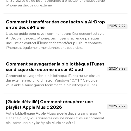
iPhone 14/13/12/11 ?
Vous voulez transférer des contacts iPad vers iPhone, mais vous
ne savez pas comment faire ? Ce guide vous montrera trois
méthodes disponibles pour synchroniser les contacts de l'iPad 
l'iPhone avec ou sans iCloud.
2 façons de sauvegarder l'iPhone sur un
disque dur externe dans Mac
Si vous êtes en train de chercher la façon de sauvegarder
l'iPhone sur un disque dur externe dans Mac, vous pouvez lire
cet article, il vous montre 2 méthodes.
Corrigé : iTunes n'a pas pu sauvegarder
l'iPhone car l'iPhone est déconnecté
Impossible de sauvegarder iphone sur itunes ? Cet article vous
montre 7 solutions pour résoudre le problème « iTunes n'a pas
pu sauvegarder l'iPhone car l'iPhone est déconnecté ».