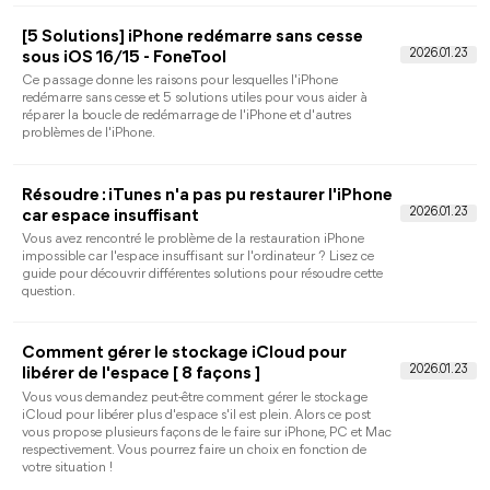
[10 Conseils] Pourquoi iTunes est-il très lent
et comment accélérer iTunes ?
Si vous trouvez que iTunes est lent à démarrer sur Windows ou
la synchronisation iPhone iTunes est très longue, suivez notre
guide étape par étape pour comprendre pourquoi iTunes est si
lent et apprenez comment accélérer iTunes sur PC et iPhone.
[4 méthodes] Comment transférer des vidéos
de l'iPad vers un PC Windows
Ce guide vous explique comment transférer des vidéos de
l'iPad vers un PC Windows 11, 10, 8, 7. La méthode pour
transférer les grandes vidéos est également mentionnée.
Comment ne pas recevoir les SMS sur mon
iPad ?
Comment ne pas recevoir les SMS sur mon iPad ? Ce guide
vous montre comment empêcher les messages d'apparaître
sur tous les appareils connectés à un identifiant Apple.