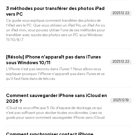
[4 Méthodes] Comment sauvegarder iPad sur
disque dur externe ?
Besoin de faire une sauvegarde iPad sur disque dur externe ?
Ce post vous présente quatre méthodes pratiques pour
sauvegarder l'iPad, l'iPad pro, l'iPad mini sur un disque dur
externe.
5 Meilleures façons pour sauvegarder les
contacts sur iPhone
Vous voulez savoir comment sauvegarder les contacts sur
iPhone 15, 14, 13, 12, 11, XR, XS, X, 8, 7 ? Peu importe que vous
vouliez sauvegarder les contacts iPhone sur PC, iTunes, iCloud
Gmail ou Google Drive, vous trouverez la façon efficace dans
cet article.
Comment transférer contacts iPhone vers PC
et vice versa ? (4 façons)