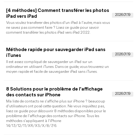
Lorsque vous achetez un nouvel iPhone, savez-vous comment
transférer les contacts de Samsung vers iPhone ? Cet article
propose 5 méthodes pour vous guider dans le transfert des
contacts de Samsung vers iPhone. Voyons les différentes
étapes.
[5 Solutions] iPhone redémarre sans cesse
sous iOS 16/15 - FoneTool
Ce passage donne les raisons pour lesquelles l'iPhone
redémarre sans cesse et 5 solutions utiles pour vous aider à
réparer la boucle de redémarrage de l'iPhone et d'autres
problèmes de l'iPhone.
Résoudre : iTunes n'a pas pu restaurer l'iPhon
car espace insuffisant
Vous avez rencontré le problème de la restauration iPhone
impossible car l'espace insuffisant sur l'ordinateur ? Lisez ce
guide pour découvrir différentes solutions pour résoudre cette
question.