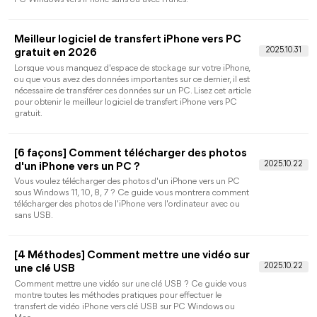
iPhone vers Lenovo
Vous avez besoin de transférer des photos de votre iPhone vers
votre ordinateur portable Lenovo ? Ce guide vous montrera en
détail 4 façons de transférer des photos de l'iPhone à
l'ordinateur portable Lenovo avec un câble USB ou sans fil.
[9 Méthodes] Comment transférer des
photos PC vers iPhone 16/15/14/13
Comment transférer les photos de PC vers iPhone ? Ici, nous
vous présentons neuf façons pour vous aider à synchroniser
des photos du PC vers iPhone facilement.
Comment mettre une musique en sonnerie sur
?
Où télécharger des sonneries gratuites pour l'iPhone ? Comme
une musique en sonnerie sur iPhone ? Ce guide vous montre
changer de sonnerie sur votre nouvel iPhone.