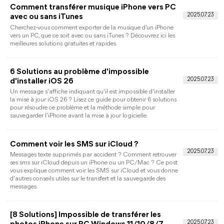
4 Façons simples de transférer musique de
Windows 10 vers iPhone
Vous voulez transférer musique Windows vers iPhone pour
écouter de la musique à tout moment et à tout lieu ? Ce guide
vous présente quatre façons gratuites pour transférer musique
PC Windows vers iPhone sans ou avec iTunes.
Meilleur logiciel de transfert iPhone vers PC
gratuit en 2026
Lorsque vous manquez d'espace de stockage sur votre iPhone,
ou que vous avez des données importantes sur ce dernier, il est
nécessaire de transférer ces données sur un PC. Lisez cet article
pour obtenir le meilleur logiciel de transfert iPhone vers PC
gratuit.
[6 façons] Comment télécharger des photos
d'un iPhone vers un PC ?
Vous voulez télécharger des photos d'un iPhone vers un PC