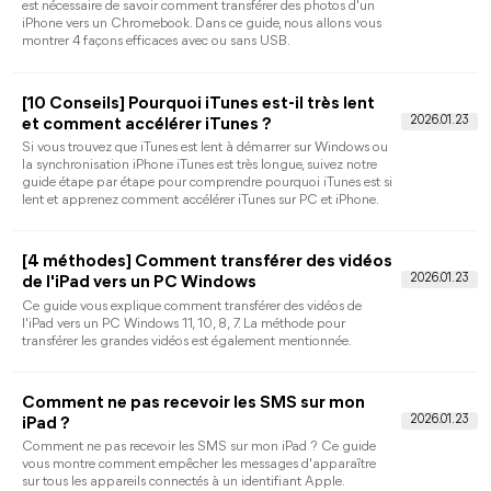
Échec de la vérification de l'identifiant Apple -
Trouvez la réponse ici
Vous êtes gêné par le message "Échec de la vérification de
l'identifiant Apple" ? Cet article propose des solutions à ce
problème et des informations sur le transfert de données.
Comment mettre à jour iPhone sans iTunes
sur PC ?
Vous pourrez savoir comment mettre à jour iPhone sans iTunes
sur PC avec plusieurs méthodes efficaces dans ce texte,
choisissez celle qui vous convient.
[Résolu] Stockage iPhone saturé alors qu'il
est vide
Si vous rencontrez le problème que le stockage iPhone saturé
alors que non ou l'espace de stockage iPhone reste plein après
avoir tout supprimé, suivez ce guide pour savoir la raison à ce