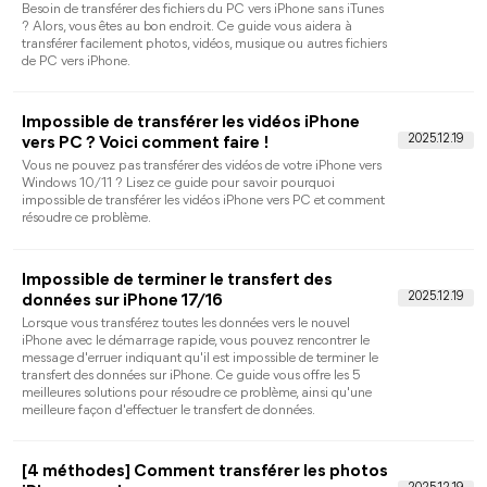
Comment copier une playlist iTunes sur la clé
USB ?
Vous voulez savoir comment copier une playlist iTunes sur la
clé USB ? Ce guide vous présente trois méthodes efficaces
pour exporter une playlist iTunes vers la clé USB.
Comment transférer musique PC vers iPhone
17/16/15/14/13...
Comment mettre musique sur iPhone depuis PC sans iTunes
ou avec iTunes ? Ce guide vous montrera toutes les méthodes
pour transférer musique PC vers iPhone 17, 16, 15, 14, 13, 12, 11,
XS, XR, X, 8, 7.
Sauvegarde iPhone sur un disque dur externe
avec/sans iTunes
iTunes stocke toujours la sauvegarde de l'iPhone sur le disque