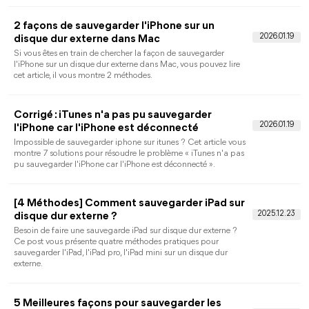
données iPhone vers le nouvel iPhone ?
Apple vous permet de transférer les données directement de
l'ancien iPhone au nouvel iPhone. Mais combien de temps dur
le transfert de données vers le nouvel iPhone ? Vous saurez
combien le temps de transfert iPhone vers iPhone avec ce texte
Comment faire un transfert Android vers
iPhone 16/15 ?
Vous voulez savoir comment transférer les données d'Android
vers l'iPhone 16/15 ? Ce guide vous montre toutes les
méthodes efficaces qui peuvent vous aider à effectuer le
transfert d'Android vers iPhone 16/15 pendant ou après la
configuration.
[4 méthodes] Comment transférer les photos
iPad vers iPad
Vous voulez transferer des photos d'un iPad à l'autre, mais vou