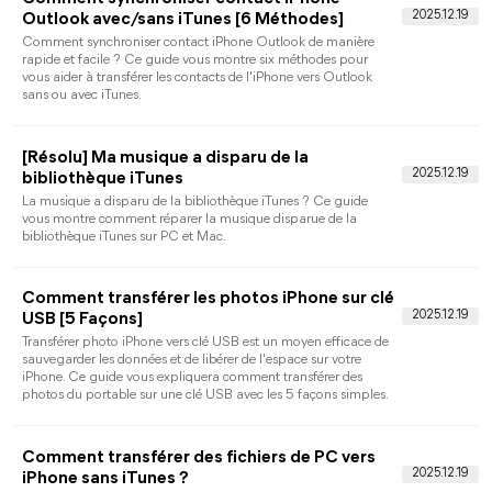
Souhaitez-vous transférer vos contacts iPhone sur votre PC en
toute simplicité ? Découvrez dans ce guide quatre méthodes
fiables pour protéger et exporter des contacts vers votre PC
efficacement !
4 Méthodes de transférer des albums photos
iPhone vers PC/Mac
Ce guide vous montre comment transférer des albums photos
depuis iPhone vers PC/Mac. Que vous souhaitiez transférer un
ou plusieurs albums, vous trouverez ici le moyen approprié.
Solutions : Les vidéos de l'iPhone ne
s'affichent pas sur l'ordinateur
Vous trouvez que des vidéos iPhone non visibles dans le dossier
DCIM sur PC ? Lisez ce guide pour savoir pourquoi les vidéos
de l'iPhone ne s'affichent pas sur le PC et comment résoudre c
problème ennuyeux.