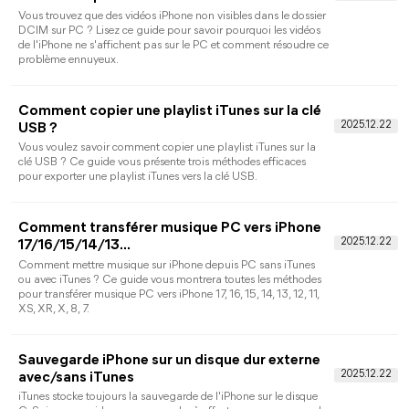
6 Solutions : Applications en attente sur
iPhone - FoneTool
Les applications iPhone restent bloquées au chargement après
le transfert ? Ne vous inquiétez pas ! Ce guide vous explique
pourquoi les applications en attente sur l'iPhone après le
transfert et vous donne 6 solutions disponibles à ce problème.
En plus, un autre moyen rapide de transférer des applications
vers un nouvel iPhone est également mentionné.
Comment transférer iPad vers iPad avec 4
méthodes rapides
Ce texte explique comment tranférer iPad vers nouvel iPad en
vous aidant à mieux transférer des photos, des vidéos, de la
musique et des applications avec Démarrage rapide, iCloud,
iTunes et d'autres outils.
Comment transférer les contacts iPad vers