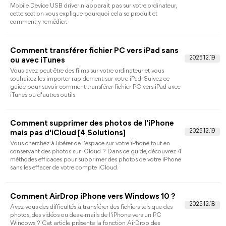
playlist Apple Music 2026
Votre bibliothèque Apple Music a-t-elle disparu sans raison ?
Dans ce guide, vous trouverez des solutions utiles sur comment
récupérer une playlist Apple Music en détail.
3 méthodes pour transférer des photos iPad
vers PC
Ce guide vous explique comment transférer des photos de
l'iPad vers le PC. Que vous utilisiez un iPad Pro, un iPad Air ou
un iPad mini, vous pouvez utiliser l'une de ces méthodes pour
transférer avec succès des photos vers un PC sous Windows
11/10/8/7.
[Résolu] iPhone n'apparaît pas dans iTunes
sous Windows 10/11
L'iPhone n'est pas reconnu dans iTunes ? Nous allons vous
expliquer pourquoi l'iPhone n'apparaît pas dans iTunes et ce
qu'il faut faire dans de tels cas.