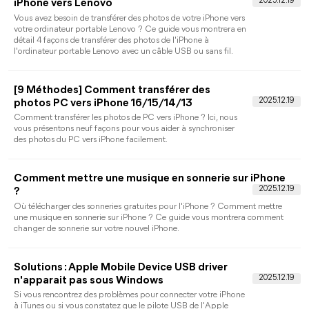
C. Suivez ce guide pour apprendre à effectuer une sauvegarde
iPhone sur disque dur externe.
Comment transférer des contacts via AirDro
entre deux iPhone
Lisez ce guide pour savoir comment transférer des contacts via
AirDrop entre deux iPhones. Les moyens faciles de paratger
une liste de contact iPhone et de transférer plusieurs contacts
iPhone est également mentionné dans cet article.
Comment sauvegarder la bibliothèque iTunes
sur disque dur externe ou sur iCloud
Comment sauvegarder la bibliothèque iTunes sur un disque
dur externe avec un ordinateur Windows 10/11 ? Ce guide
vous aide à sauvegarder facilement la bibliothèque iTunes.
[Guide détaillé] Comment récupérer une