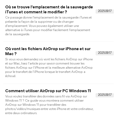
Vous cherchez à libérer de l'espace sur votre iPhone tout en
conservant des photos sur iCloud ? Dans ce guide, découvrez 
méthodes efficaces pour supprimer des photos de votre iPhon
sans les effacer de votre compte iCloud.
Comment AirDrop iPhone vers Windows 10 ?
Avez-vous des difficultés à transférer des fichiers tels que des
photos, des vidéos ou des e-mails de l'iPhone vers un PC
Windows ? Cet article présente la fonction AirDrop des
appareils iOS et propose deux façons alternatives à AirDrop
pour windows afin de vous aider à transférer des fichiers iPhon
vers Windows 10.
Comment réparer un iPhone bloqué pendant
la mise à jour d'iOS 26/18/17
L'iPhone est bloqué pendant la mise à jour ? Lisez ce guide
pour savoir comment réparer l'iPhone
6/7/8/X/XR/11/12/13/14/15/16/16e/17 bloqué pendant la