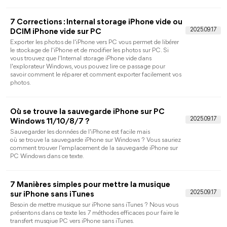
Ce guide vous montrera comment transférer des photos d'un
iPad vers un disque dur externe sous Windows, Mac, ou même
sans ordinateur. Il y a toujours une des quatre méthodes qui
vous convient.
Comment créer une sauvegarde iPhone
musique sur iTunes/iCloud/PC ?
Voulez-vous savoir comment sauvegarder musique de votre
iPhone ? Ce guide vous montrera trois méthodes disponibles
pour la sauvegarde iPhone musique sur iTunes/iCloud/PC.
[Guide] Comment lire des fichiers FLAC sur
iPhone ?
Pour profiter des fichiers FLAC sur iPhone, vous devrez peut-
être d'abord transférer les fichiers FLAC sur iPhone. Essayez la
méthode mentionnée dans ce guide. Si nécessaire, vous pouve
également apprendre comment lire les fichiers FLAC sur
iPhone.