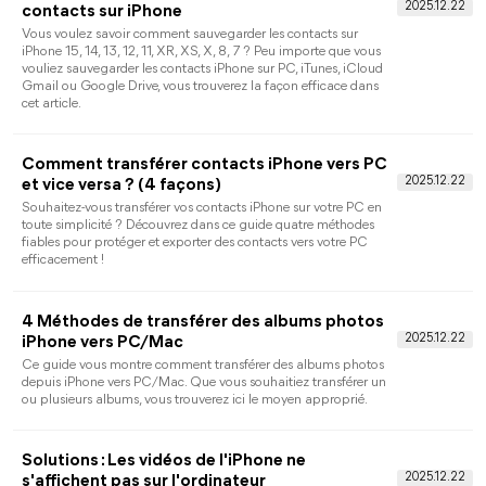
ne savez pas comment faire ? Lisez ce guide pour savoir
comment transférer les photos iPad vers iPad 2022.
Méthode rapide pour sauvegarder iPad sans
iTunes
Il est assez compliqué de sauvegarder un iPad sur un
ordinateur en utilisant iTunes. Dans ce guide, vous trouverez un
moyen rapide et facile de sauvegarder iPad sans iTunes.
8 Solutions pour le problème de l'affichage
des contacts sur iPhone
Ma liste de contacts ne s'affiche plus sur iPhone ? beaucoup
d'utilisateurs ont posé cette question. Ne vous inquiétez pas,
lisez ce guide pour découvrir 8 méthodes disponibles pour le
problème de l'affichage des contacts sur iPhone. Tous les
méthodes s'appliquent à l'iPhone
14/13/12/11/XR/XS/X/8/7/6.