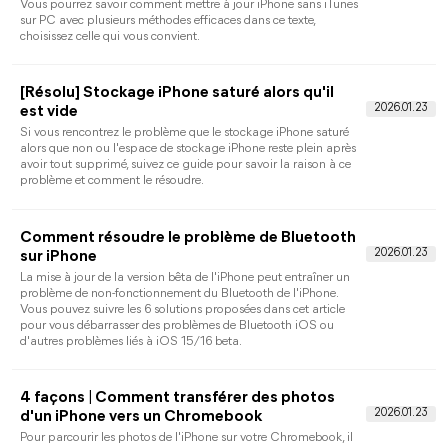
Transférer les messages d'iPhone à iPhone
avec iCloud
Ce guide vous montrera trois façons de transférer message
iPhone à un autre avec iCloud : synchroniser uniquement les
iMessages, transférer tous les iMessages et messages texte via
la fonction Messages dans iCloud ou restaurer les messages à
partir d'une sauvegarde iCloud.
Comment sauvegarder les photos iCloud sur
un disque dur externe
Comment sauvegarder les photos iCloud sur un disque dur
externe pour libérer de l'espace dans iCloud ? Il s'agit d'un
sujet courant pour les utilisateurs d'iCloud. Dans cet article,
vous trouverez plusieurs méthodes pour télécharger facilement
les photos iCloud sur un disque dur externe.