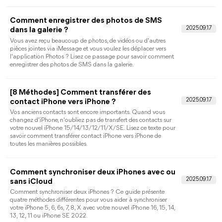
mise à jour.
[Gratuit] Télécharger Airdrop Windows
11/10/8/7
Existe-t-il AirDrop sur PC et comment télécharger AirDrop
Windows ? Ce guide vous partage 6 applications de type
AirDrop pour Windows PC afin de vous aider à transférer vos
fichiers plus facilement.
Résolu : iPhone ne se connect pas au PC via
câble USB
Impossible de connecter votre iPhone à votre PC par câble
USB ? Ne vous inquiétez pas, suivez ce texte pour obtenir les 8
conseils utiles pour iPhone ne se connecte pas au PC.
Comment transférer des photos d'un iPad
vers un disque dur