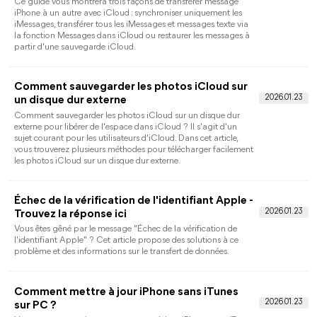
Comment supprimer le verrouillage d'activation sans
identifiant Apple sur un iPad ou un iPhone ? Les quatre
méthodes présentées dans ce guide peuvent être de bons essai
pour vous.
Activation iPhone impossible : que faire en cas
de verrou iCloud ? (Solution incluse)
Vous ne parvenez à activer votre nouvel iPhone ? Ce guide
vous explique pourquoi vous rencontrez des problèmes
d'activation iPhone impossible, vous donne 7 solutions
classiques et une méthode supplémentaire pour contourner le
verrou d'activation iCloud.
[4 méthodes] Comment désynchroniser
iPhone et iPad
Ce guide couvre 4 méthodes de désynchroniser iPhone et iPad.
Sélectionnez celle qui vous convient le mieux et déconnectez
facilement iPad et iPhone.