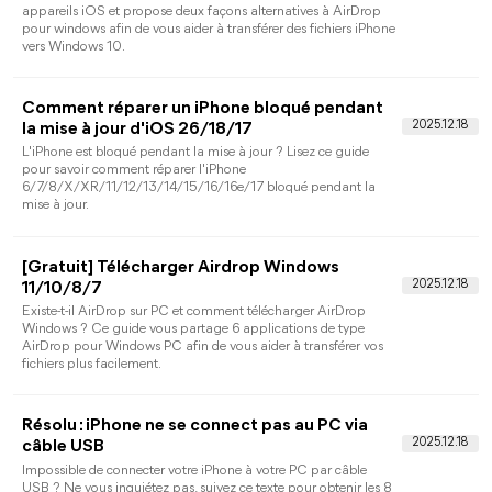
Comment sauvegarder iPhone sans iCloud en
2026 ?
iCloud ne vous offre que 5 Go d'espace de stockage, ce qui
n'est pas suffisant pour stocker toutes vos données. Lisez ce
guide pour savoir comment sauvegarder iPhone sans iCloud.
Comment synchroniser contact iPhone
Outlook avec/sans iTunes [6 Méthodes]
Comment synchroniser contact iPhone Outlook de manière
rapide et facile ? Ce guide vous montre six méthodes pour
vous aider à transférer les contacts de l'iPhone vers Outlook
sans ou avec iTunes.
[Résolu] Ma musique a disparu de la
bibliothèque iTunes