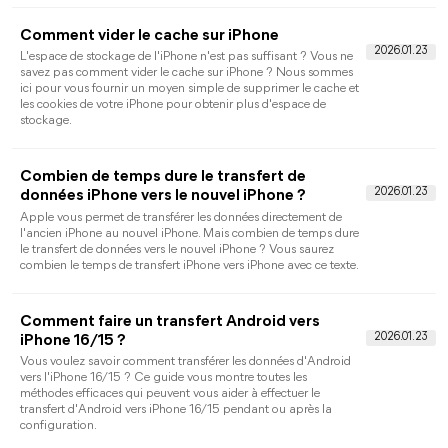
Comment transférer SMS iPhone vers PC
gratuitement
Voulez-vous exporter des SMS iPhone vers PC pour une les
sauvegarder ou les imprimer ? Suivez les méthodes gratuites
de transférer des SMS depuis iPhone vers PC facilement dans
cet article.
Comment sauvegarder iPhone sur un disque
dur externe sous Windows 11, 10, 8, 7 ?
Vous voulez faire une sauvegarde d'un iPhone sur un disque
dur externe ? Cet article vous montre comment sauvegarder
l'iPhone sur un disque dur externe sous Windows 10/11/8/7.
[5 façons] Comment transférer des contacts
de Samsung vers iPhone