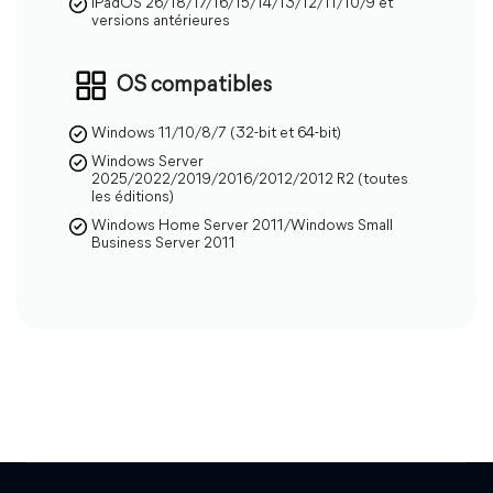
iPadOS 26/18/17/16/15/14/13/12/11/10/9 et
versions antérieures
Aucune perte de données
OS compatibles
Aucun jailbreak requis
Windows 11/10/8/7 (32-bit et 64-bit)
Windows Server
Compatibilité étendue
Tous les appareils
2025/2022/2019/2016/2012/2012 R2 (toutes
les éditions)
Windows Home Server 2011/Windows Small
Problèmes réparables
160+
Business Server 2011
Taux de réussite
99,99%
Accès/Sortie du mode de
récupération (gratuit)
Réinitialisation illimitée des
appareils
Rétrogradation/Mise à