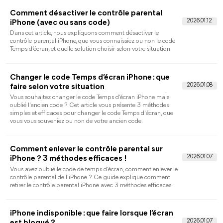
impose, puis quand FoneTool Unlocker peut vous aider —
uniquement si vous êtes le propriétaire légitime de l'appareil.
[2026 Guide] Comment débloquer iPhone
sans code ? Solution rapide et efficace
Votre iPhone est désactivé après plusieurs tentatives de code ?
Pas de panique. Ce guide vous montre comment débloquer un
iPhone sans code, que vous utilisiez iTunes, iCloud ou un outil
dédié. Découvrez la méthode la plus simple pour retrouver
l’accès à votre appareil en quelques minutes.
Comment supprimer le verrouillage
d'activation sans identifiant Apple
gratuitement
Cet article vous montre comment supprimer le verrouillage
d'activation sans identifiant Apple gratuitement. Vous pouvez
utiliser différentes méthodes pour déverrouiller un compte
iCloud sans mot de passe et identifiant Apple.