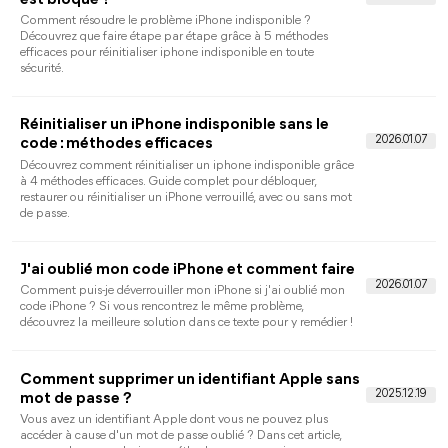
Comment jailbreaker l'iPhone sans ordinateur
[iOS 18 mis à jour]
Cherchez-vous des moyens de jailbreaker l'iPhone avec un
ordinateur ? Il existe 2 outils qui peuvent vous aider à terminer
le processus efficacement !
Code 6 chiffres iPhone oublié ? Comment le
déverrouiller
Un code 6 chiffres iPhone oublié sera un casse-tête, mais ne
vous inquiétez pas, cet article vous fournira des méthodes
efficaces pour vous aider à débloquer iPhone même le code de
verrouillage iPhone oublié.
Comment verrouiller une application sur
iPhone : méthodes réelles selon iOS
Vous souhaitez verrouiller une application sur iPhone pour