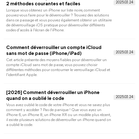
à 4 méthodes efficaces. Guide complet pour débloquer,
restaurer ou réinitialiser un iPhone verrouillé, avec ou sans mot
de passe.
J'ai oublié mon code iPhone et comment faire
Comment puis-je déverrouiller mon iPhone si j'ai oublié mon
code iPhone ? Si vous rencontrez le même problème,
découvrez la meilleure solution dans ce texte pour y remédier !
Comment supprimer un identifiant Apple san
mot de passe ?
Vous avez un identifiant Apple dont vous ne pouvez plus
accéder à cause d'un mot de passe oublié ? Dans cet article,
nous explorerons plusieurs méthodes pour supprimer un
identifiant Apple sans mot de passe, afin que vous puissiez
réinitialiser ou revendre votre appareil sans tracas.