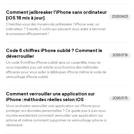
n’existe pas sur iOS 15. Dans cet article, découvrez pourquoi, et
surtout quelles solutions concrètes vous permettent de
récupérer ce mot de passe selon votre situation.
Comment afficher ou voir le mot de passe
WiFi sur iPhone
Vous avez oublié le mot de passe d’un réseau WiFi enregistré
sur votre iPhone et vous souhaitez le retrouver pour connecter
un autre appareil ou le partager avec quelqu’un ? Depuis iOS
16, Apple permet d’afficher facilement certains mots de passe
WiFi, et iOS 18 a encore simplifié leur gestion avec
l’application Mots de passe. Découvrez toutes les méthodes
disponibles selon votre situation.
Comment débloquer un iPhone trouvé
gratuitement ? Ce qu’il faut savoir avant tout
Vous cherchez « comment débloquer un iPhone trouvé
gratuitement » ? Ce guide vous dit d'abord ce que la loi