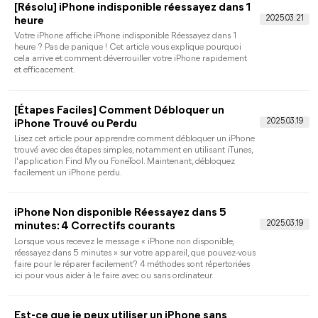
iPhone indisponible réessayez dans 1 heure ?
Comment le débloquer !
Bloqué sur "iPhone indisponible, réessayez dans 1 heure" et
vous avez oublié le code d'écran de l'iPhone ? Lisez cet article
pour apprendre 3 méthodes efficaces pour déverrouiller
l'iPhone désactivé.
iPhone Indisponible Réessayez Dans 8 Heures
L'iPhone affiche iPhone indisponible réessayez dans 8 heures e
vous avez oublié le code d'accès ? Suivez ce texte pour savoir
comment débloquer l'iPhone avec des solutions détaillées.
Comment désactiver le temps d'écran sans
code ?
Vous ne souhaitez pas continuer d'utiliser le temps d'écran sur
votre iPhone/iPad mais vous avez oublié son code ? Ce texte
sera vous utile pour désactiver le temps d'écran sans code en
toute simplicité.