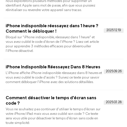
protéger vos données personnelles ? Ce guide pas à pas vous
montre exactement comment verrouiller une application sur
iphone et même comment supprimer ce verrouillage iphone si
nécessaire.
Comment désactiver le contrôle parental
iPhone (avec ou sans code)
Dans cet article, nous expliquons comment désactiver le
contrôle parental iPhone, que vous connaissiez ou non le code
Temps d’écran, et quelle solution choisir selon votre situation.
Changer le code Temps d’écran iPhone : que
faire selon votre situation
Vous souhaitez changer le code Temps d’écran iPhone mais
oublié l’ancien code ? Cet article vous présente 3 méthodes
simples et efficaces pour changer le code Temps d'écran, que
vous vous souveniez ou non de votre ancien code.