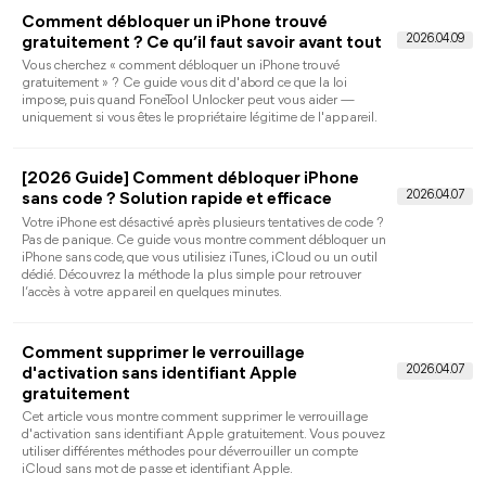
Comment voir son mot de passe mail sur
iPhone ?
Découvrez comment voir un mot de passe mail sur iPhone
avec les réglages iOS, le Trousseau iCloud ou FoneTool
Unlocker.
Comment partager un mot de passe Wi-Fi
d'un iPhone vers un PC Windows ?
Guide complet pour partager un mot de passe Wi-Fi iphone
vers pc : méthodes iOS, solutions PC et QR Code pour
transférer l’accès Wi-Fi.
Retrouver mot de passe Wi-Fi iPhone iOS 15 :
4 solutions efficaces
Vous utilisez un iPhone sous iOS 15 et vous souhaitez retrouve
un mot de passe Wi-Fi enregistré, mais aucune option ne
s’affiche dans les réglages ? C’est normal : cette fonction