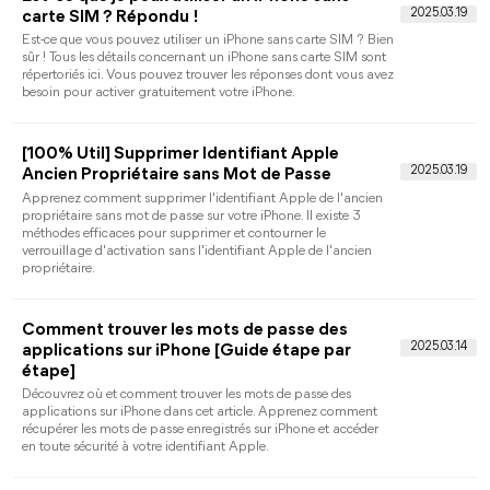
Code de temps d'écran oublié, que faire ?
Avez-vous oublié le code de temps d'écran de votre iPhone ?
Pas de panique ! Dans cet article, nous vous guiderons à travers
les étapes pour retrouver l'accès à votre iPhone et à son
contenu avec ou sans outils externes.
Comment déverrouiller iPhone sans code en
2026 ?
Lorsque vous ne souvenez pas le code d’accès iPhone, vous
pouvez consulter ce texte qui vous aidera à déverrouiller un
iPhone sans code avec iTunes, iCloud, Siri, Effacer iPhone, ainsi
un meilleur outil de déverrouillage pour iPhone.
Mot de passe Identifiant Apple oublié [5
Solutions]
Mot de passe ID Apple oublié ? Voici comment le récupérer !