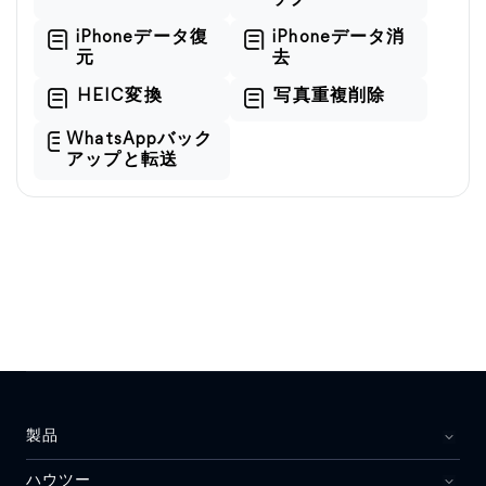
ップ
iPhoneデータ復
iPhoneデータ消
元
去
HEIC変換
写真重複削除
WhatsAppバック
アップと転送
製品
ハウツー