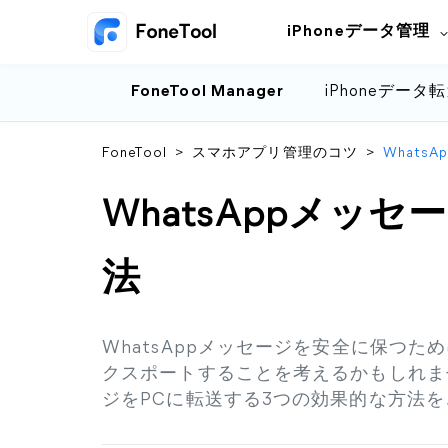
iPhoneデータ管理
FoneTool Manager
iPhoneデータ
FoneTool
>
スマホアプリ管理のコツ
>
Whats
WhatsAppメッ
法
WhatsAppメッセージを安全に保つ
クスポートすることを考えるかもしれませ
ジをPCに転送する3つの効果的な方法