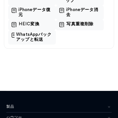
ップ
iPhoneデータ復
iPhoneデータ消
元
去
HEIC変換
写真重複削除
WhatsAppバック
アップと転送
製品
ハウツー