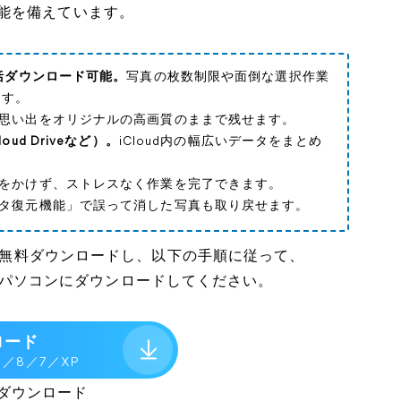
能を備えています。
括ダウンロード可能。
写真の枚数制限や面倒な選択作業
ます。
思い出をオリジナルの高画質のままで残せます。
d Driveなど）。
iCloud内の幅広いデータをまとめ
をかけず、ストレスなく作業を完了できます。
タ復元機能」で誤って消した写真も取り戻せます。
lを無料ダウンロードし、以下の手順に従って、
の写真をパソコンにダウンロードしてください。
ロード
.1／8／7／XP
ダウンロード