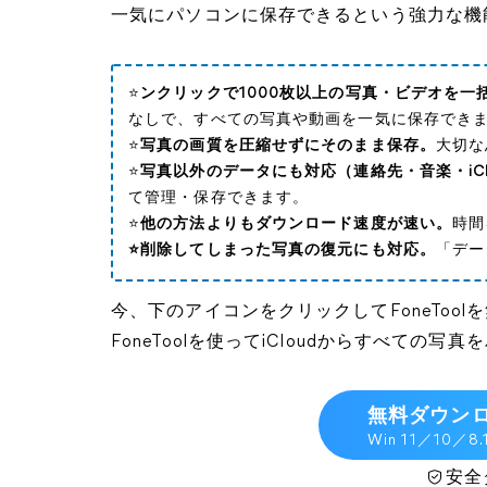
一気にパソコンに保存できるという強力な機
⭐
ンクリックで1000枚以上の写真・ビデオを一
なしで、すべての写真や動画を一気に保存でき
⭐
写真の画質を圧縮せずにそのまま保存
。
大切な
⭐
写真以外のデータにも対応（連絡先・音楽・iClou
て管理・保存できます。
⭐
他の方法よりもダウンロード速度が速い。
時間
⭐削除してしまった写真の復元にも対応。
「デー
今、下のアイコンをクリックしてFoneToo
FoneToolを使ってiCloudからすべて
無料ダウン
Win 11／10／8
安全