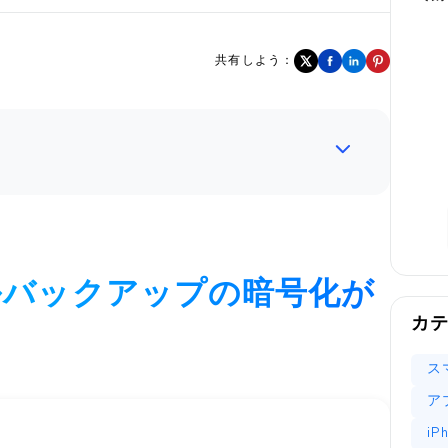
共有しよう：
カルバックアップの暗号化が
カ
ス
ア
i