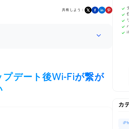
共有しよう：
アップデート後Wi-Fiが繋が
い
カ
i