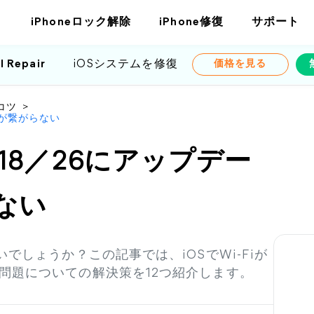
iPhoneロック解除
iPhone修復
サポート
l Repair
iOSシステムを修復
価格を見る
コツ
>
iが繋がらない
S18／26にアップデー
らない
でしょうか？この記事では、iOSでWi-Fiが
問題についての解決策を12つ紹介します。