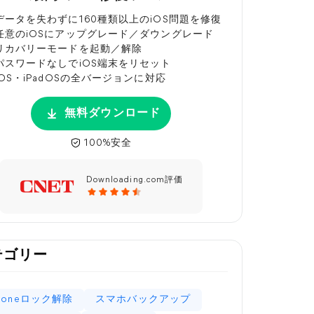
データを失わずに160種類以上のiOS問題を修復
任意のiOSにアップグレード／ダウングレード
リカバリーモードを起動／解除
パスワードなしでiOS端末をリセット
iOS・iPadOSの全バージョンに対応
無料ダウンロード
100%安全
Downloading.com評価
テゴリー
Phoneロック解除
スマホバックアップ