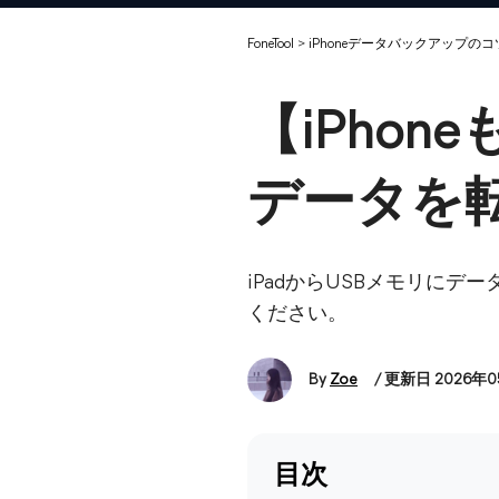
FoneTool
>
iPhoneデータバックアップのコ
【iPhon
データを
iPadからUSBメモリに
ください。
By
Zoe
/ 更新日 2026年
目次