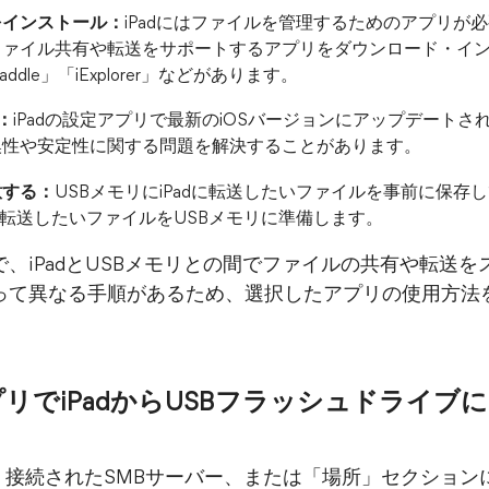
をインストール：
iPadにはファイルを管理するためのアプリが必要で
ファイル共有や転送をサポートするアプリをダウンロード・イ
 Readdle」「iExplorer」などがあります。
：
iPadの設定アプリで最新のiOSバージョンにアップデート
換性や安定性に関する問題を解決することがあります。
意する：
USBメモリにiPadに転送したいファイルを事前に保
に転送したいファイルをUSBメモリに準備します。
、iPadとUSBメモリとの間でファイルの共有や転送
って異なる手順があるため、選択したアプリの使用方法
リでiPadからUSBフラッシュドライブ
pbox、接続されたSMBサーバー、または「場所」セクシ