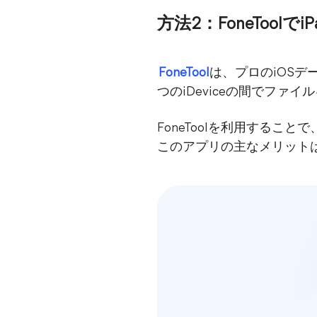
方法2：FoneToo
FoneTool
は、プロのiOSデ
つのiDeviceの間でファ
FoneToolを利用するこ
このアプリの主なメリット