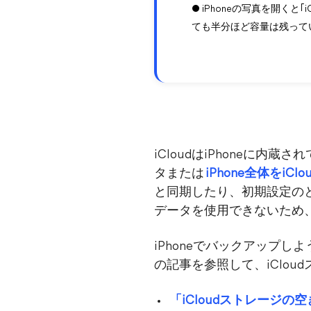
● iPhoneの写真を開く
ても半分ほど容量は残って
iCloudはiPhoneに内蔵
タまたは
iPhone全体をiC
と同期したり、初期設定のと
データを使用できないため、iP
iPhoneでバックアップし
の記事を参照して、iClou
「iCloudストレージ