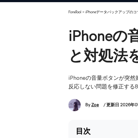
FoneTool
>
iPhoneデータバックアップのコ
iPhon
と対処法
iPhoneの音量ボタンが突
反応しない問題を修正する
By
Zoe
/ 更新日 2026年
目次