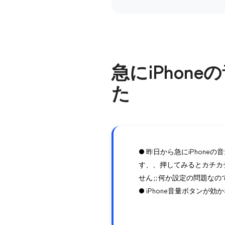
急にiPho
た
● 昨日から急にiPhon
す、、押してみるとカチカ
せん ; ; 何か設定の問
● iPhone音量ボタン