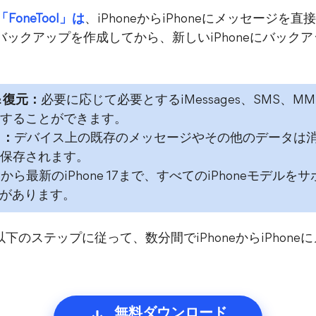
FoneTool」は
、iPhoneからiPhoneにメッセージ
のバックアップを作成してから、新しいiPhoneにバッ
＆復元：
必要に応じて必要とするiMessages、SMS、
することができます。
し：
デバイス上の既存のメッセージやその他のデータは
保存されます。
e 4から最新のiPhone 17まで、すべてのiPhoneモデ
換性があります。
のステップに従って、数分間でiPhoneからiPhon
無料ダウンロード