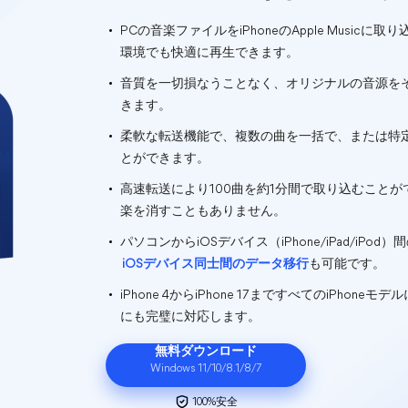
PCの音楽ファイルをiPhoneのApple Music
環境でも快適に再生できます。
音質を一切損なうことなく、オリジナルの音源を
きます。
柔軟な転送機能で、複数の曲を一括で、または特
とができます。
高速転送により100曲を約1分間で取り込むこと
楽を消すこともありません。
パソコンからiOSデバイス（iPhone/iPad/iPo
iOSデバイス同士間のデータ移行
も可能です。
iPhone 4からiPhone 17まですべてのiPhoneモ
にも完璧に対応します。
無料ダウンロード
Windows 11/10/8.1/8/7
100%安全