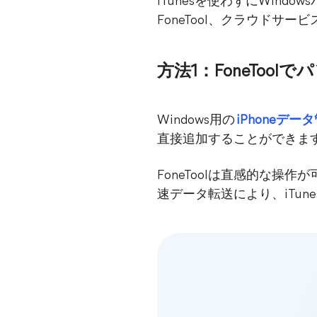
iTunesを使わずにWin
FoneTool、クラウドサ
方法1：FoneTool
Windows用の
iPhoneデー
直接追加することができま
FoneToolは直感的な
速データ転送により、iTun