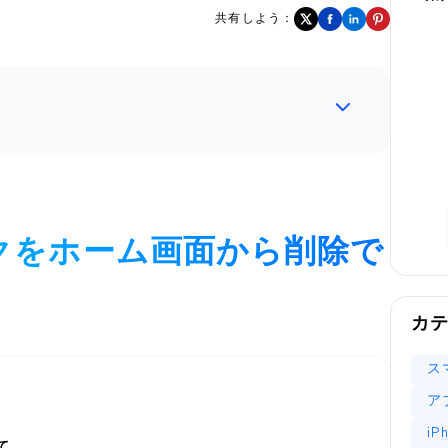
共有しよう：
ークをホーム画面から削除で
カ
ス
ア
i
て