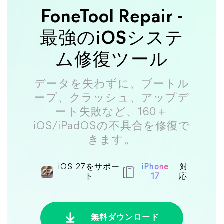
FoneTool Repair -
最強のiOSシステ
ム修復ツール
データを失わずに、ブートル
ープ、クラッシュ、アップデ
ート失敗など、160＋
iOS/iPadOSの不具合を修復で
きます。
iOS 27をサポー
iPhone
対
ト
17
応
無料ダウンロード