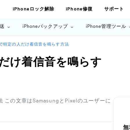
iPhoneロック解除
iPhone修復
サポート
転送
iPhoneバックアップ
iPhone管理ツール
oidで特定の人だけ着信音を鳴らす方法
の人だけ着信音を鳴らす
 この文章はSamasungとPixelのユーザーに
無